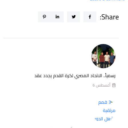
3
Share:
قمم
مرتقبة
تشعل
الدور
الأول
من
بطولة
الدوري
رسمياً.. الاتحاد المصري لكرة القدم يجدد عقد
الممتاز
أغسطس 6
المصري
للموسم
2026-
2027