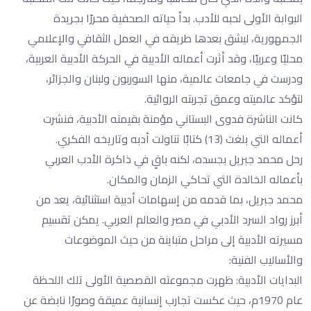
البوابة الأولى لحبه للأدب. بدأ حياته الصحفية محررًا بجريدة
الجمهورية، ليشق بعدها طريقه في العمل الثقافي والإعلامي
محليًا وعربيًا، وقد أثرت أعماله الأدبية في الحركة الأدبية العربية،
ودرست في جامعات عالمية، منها السوربون ولبنان والجزائر،
لتؤكد عالميته وعمق تجربته الروائية.
كانت الناشرة فدوى البستاني مؤمنة بقيمته الأدبية، فنشرت
أعماله التي بلغت (13) كتابًا تناولت أدبه وتاريخه الفكري.
رحل محمد جبريل بجسده، لكنه باقٍ في ذاكرة الأدب العربي
بأعماله الخالدة التي تحاكي الزمان والمكان.
محمد جبريل، بما قدمه من إسهامات أدبية استثنائية، يعد من
أبرز رواد السرد الأدبي في مصر والعالم العربي. يمكن تقسيم
مسيرته الأدبية إلى مراحل متباينة من حيث الموضوعات
والأساليب الفنية:
البدايات الأدبية: ظهرت مجموعته القصصية الأولى تلك اللحظة
عام 1970م، حيث عكست تجارب إنسانية عميقة وصورًا نابضة عن