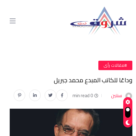
#مقالات رأى
وداعًا للكاتب المبدع محمد جبريل
سنتين
0 min read