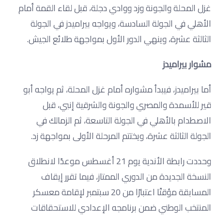
غزل المحلة والجونة وزد ووادي دجلة، قبل لقاء القمة أمام
الأهلي في الجولة السادسة، ويواجه بيراميدز في الجولة
الثالثة عشرة، وينهي الدور الأول بمواجهة طلائع الجيش.
مشوار بيراميدز
أما بيراميدز، فيبدأ مشواره أمام غزل المحلة، ثم يواجه أبو
قير للأسمدة والمصري والجونة والشرقية إنبي، قبل
الاصطدام بالأهلي في الجولة التاسعة، ثم الزمالك في
الجولة الثالثة عشرة، ويختتم المرحلة الأولى بمواجهة زد.
وحددت رابطة الأندية يوم 21 أغسطس موعدًا لانطلاق
النسخة الجديدة من الدوري الممتاز، فيما تقرر إيقاف
المسابقة مؤقتًا اعتبارًا من 20 سبتمبر لإقامة معسكر
المنتخب الوطني ضمن برنامجه الإعدادي للاستحقاقات