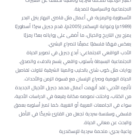
اعتبار الرباعية ملحمة سردية وثائقية تكشف عن التغيرات
الاجتماعية والسياسية للمدينة.
الأسطورة والرمزية: في أعمال مثل قاضي البهار ينزل البحر
(1989م) وغواية الإسكندر (2005م)، قدم جبريل سردًا أسطوريًا
يمزج بين التاريخ والخيال، ما أضفى على رواياته بعدًا رمزيًا
يعكس فهمًا فلسفيًا عميقًا للصراع البشري.
الأدب الواقعي الاجتماعي: أبدع جبريل في تصوير الحياة
الاجتماعية البسيطة بأسلوب واقعي يتسم بالدفء والصدق.
روايات مثل كوب شاي بالحليب والمينا الشرقية تناولت تفاصيل
الحياة اليومية وصراع الإنسان مع قسوة الزمن والأحداث.
تأثيره الأدبي: لقد ألهمت أعمال محمد جبريل الأجيال الجديدة
من الكتاب، واحتلت نصوصه مكانة رفيعة في الدراسات الأدبية،
سواء في الجامعات العربية أو الغربية. كما تميز أسلوبه بعمق
فلسفي وسلاسة سردية تجعل من القارئ شريكًا في التأمل
والبحث عن معاني الحياة.
رباعية بحري: ملحمة سردية للإسكندرية