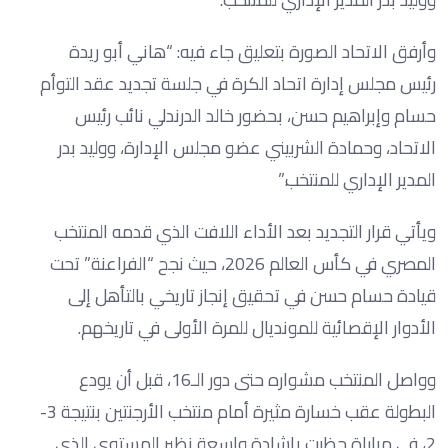
وأرفق الاتحاد الصورة بتعليق جاء فيه: “هاني أبو ريدة
رئيس مجلس إدارة اتحاد الكرة في جلسة تجديد عقد التوأم
حسام وإبراهيم حسن، بحضور خالد الدرندلي نائب رئيس
الاتحاد، وحمادة الشربيني عضو مجلس الإدارة، ووليد بدر
المدير الإداري للمنتخب.”
ويأتي قرار التجديد بعد الأداء اللافت الذي قدمه المنتخب
المصري في كأس العالم 2026، حيث نجح “الفراعنة” تحت
قيادة حسام حسن في تحقيق إنجاز تاريخي بالتأهل إلى
الأدوار الإقصائية للمونديال للمرة الأولى في تاريخهم.
وواصل المنتخب مشواره حتى دور الـ16، قبل أن يودع
البطولة عقب خسارة مثيرة أمام منتخب الأرجنتين بنتيجة 3-
2، في مباراة حظيت بإشادة واسعة نظير المستوى الذي