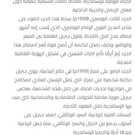
الحياة اليومية للإسكندرية، مقدمًا تأملات فلسفية عميقة حول
معنى الإيمان والحرية الداخلية.
الجزء الثالث: البوصيري (1998م) يسلط هذا الجزء الضوء على
شاعر المديح النبوي الإمام البوصيري، الذي يُنسب إليه أشهر
قصائد مدح النبي (البُردة). يتناول جبريل العلاقة بين الشعر
والواقع، وكيف يمكن للكلمة أن تُصبح قوة تُغير المصائر. هذا
الجزء يُبرز أيضًا تأثير التراث الشعري في تشكيل الهوية الثقافية
للمدينة.
الجزء الرابع: علي تمراز (1999م) في ختام الرباعية، يروي جبريل
حكاية شخصية علي تمراز، التي تمثل الإنسان العادي المكافح
في مواجهة تحديات الحياة. من خلال هذه الشخصية، يعكس
جبريل صورة صادقة للتحولات الاقتصادية والاجتماعية التي مرت
بها الإسكندرية خلال العقود الأخيرة.
السمات الفنية للرباعية: السرد الوثائقي: اعتمد جبريل على
أسلوب يجمع بين الخيال والسرد الوثائقي، مما جعل الرباعية
مرجعًا أدبيًا وتاريخيا للإسكندرية.