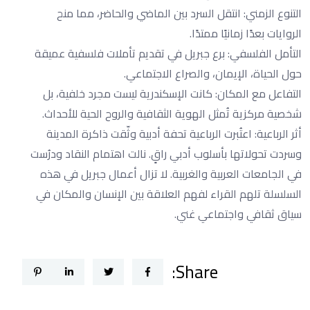
التنوع الزمني: انتقل السرد بين الماضي والحاضر، مما منح
الروايات بعدًا زمانيًا ممتدًا.
التأمل الفلسفي: برع جبريل في تقديم تأملات فلسفية عميقة
حول الحياة، الإيمان، والصراع الاجتماعي.
التفاعل مع المكان: كانت الإسكندرية ليست مجرد خلفية، بل
شخصية مركزية تُمثل الهوية الثقافية والروح الحية للأحداث.
أثر الرباعية: اعتُبرت الرباعية تحفة أدبية وثّقت ذاكرة المدينة
وسردت تحولاتها بأسلوب أدبي راقٍ. نالت اهتمام النقاد ودرُست
في الجامعات العربية والغربية. لا تزال أعمال جبريل في هذه
السلسلة تلهم القراء لفهم العلاقة بين الإنسان والمكان في
سياق ثقافي واجتماعي غني.
Share: