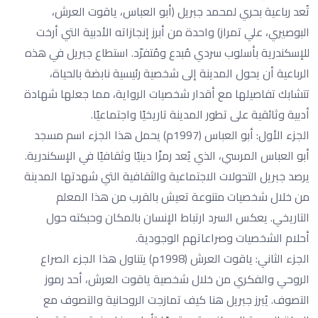
تُعد رباعية بحري لمحمد جبريل (أبو العباس، ياقوت العرش،
البوصيري، علي تمراز) واحدة من أبرز إنجازاته الأدبية التي أرخت
للإسكندرية بأسلوب سردي مُبدع ومُتفرّد. استطاع جبريل في هذه
الرباعية أن يحول المدينة إلى شخصية رئيسية نابضة بالحياة،
تتشابك تفاصيلها مع أقدار شخصيات الرواية، مما جعلها شهادة
أدبية وثائقية على تطور المدينة تاريخيًا واجتماعيًا.
الجزء الأول: أبو العباس (1997م) يحمل هذا الجزء اسم مسجد
أبو العباس المرسي، الذي يُعد رمزًا دينيًا وثقافيًا في الإسكندرية.
يرصد جبريل التحولات الاجتماعية والثقافية التي شهدتها المدينة
من خلال شخصيات متنوعة تعيش بالقرب من هذا المعلم
التاريخي. يعكس السرد ارتباط الإنسان بالمكان وحبكته حول
أحلام الشخصيات وصراعاتهم الوجودية.
الجزء الثاني: ياقوت العرش (1998م) يتناول هذا الجزء الصراع
الروحي والفكري من خلال شخصية ياقوت العرش، أحد رموز
التصوف. يُبرز جبريل هنا كيف تمازجت الروحانية والتصوف مع