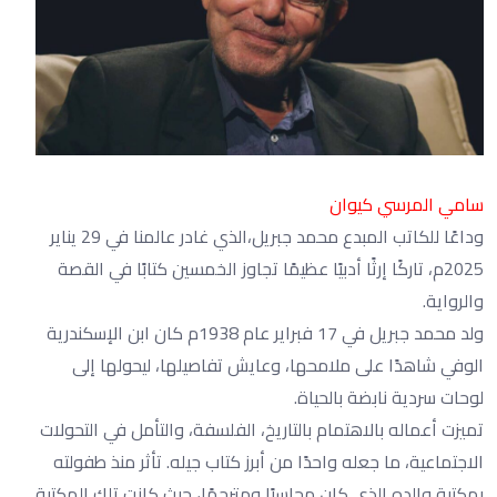
سامي المرسي كيوان
وداعًا للكاتب المبدع محمد جبريل،الذي غادر عالمنا في 29 يناير
2025م، تاركًا إرثًا أدبيًا عظيمًا تجاوز الخمسين كتابًا في القصة
والرواية.
ولد محمد جبريل في 17 فبراير عام 1938م كان ابن الإسكندرية
الوفي شاهدًا على ملامحها، وعايش تفاصيلها، ليحولها إلى
لوحات سردية نابضة بالحياة.
تميزت أعماله بالاهتمام بالتاريخ، الفلسفة، والتأمل في التحولات
الاجتماعية، ما جعله واحدًا من أبرز كتاب جيله. تأثر منذ طفولته
بمكتبة والده الذي كان محاسبًا ومترجمًا، حيث كانت تلك المكتبة