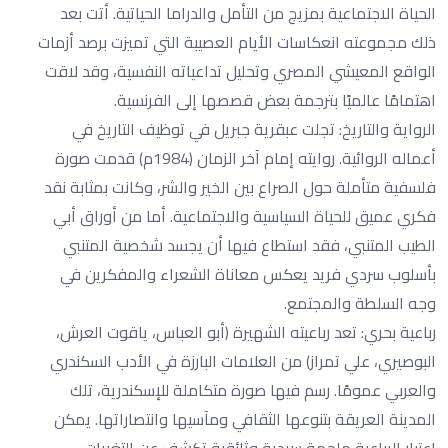
الحياة الاجتماعية بمزيج من التأمل والدراما الحياتية. أتت بعد
ذلك مجموعته انعكاسات الأيام العصيبة التي تميزت برصد أزمات
الواقع المعيشي المصري وتحليل تداعياته النفسية، وقد لاقت
اهتمامًا عالميًا بترجمة بعض قصصها إلى الفرنسية.
الرواية والتاريخ: تجلت عبقرية جبريل في توظيف التاريخ في
أعماله الروائية. روايته إمام آخر الزمان (1984م) قدمت صورة
فلسفية متأملة حول الصراع بين الخير والشر، وكانت بمثابة نقد
فكري عميق للحياة السياسية والاجتماعية. أما من أوراق أبي
الطيب المتنبي، فقد استطاع فيها أن يجسد شخصية المتنبي
بأسلوب سردي فريد يعكس معاناة الشعراء والمفكرين في
وجه السلطة والمجتمع.
رباعية بحري: تعد رباعيته الشهيرة (أبو العباس، ياقوت العرش،
البوصيري، علي تمراز) من العلامات البارزة في الأدب السكندري
والعربي عمومًا. رسم فيها صورة متكاملة للإسكندرية، تلك
المدينة العريقة بتنوعها الثقافي ومآسيها وانتصاراتها. يمكن