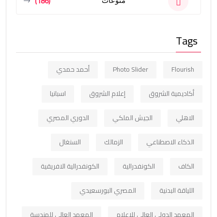
(186)
منوعات
Tags
Flourish
Photo Slider
أحمد حمدي
أكاديمية الشروق
إعلام الشروق
اسبانيا
الاهلي
الجيش الملكي
الدوري المصري
الذكاء الاصطناعي
الزمالك
السنغال
الكاف
الكونفدرالية
الكونفدرالية الافريقية
اللياقة البدنية
المصري البورسعيدي
المعهد الدولي العالي للإعلام
المعهد العالي للهندسة