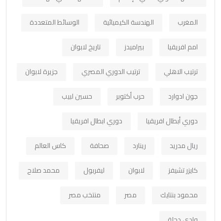
المغرب
الهندسة الكيميائية
الوسائط المتعددة
امم افريقيا
بيراميدز
تاريخ لابوان
ترتيب الاهلي
ترتيب الدوري المصري
جزيرة لابوان
جون ادوارد
حرب أكتوبر
حسين لبيب
دوري أبطال افريقيا
دوري ابطال افريقيا
ريال مدريد
رينارد
صحافة
كاس العالم
كايزر تشيفز
لابوان
ليفربول
محمد صلاح
محمود بنتايك
مصر
منتخب مصر
وادي دجلة