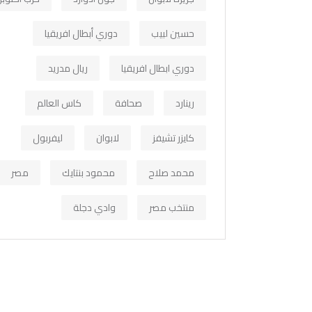
حسين لبيب
دوري أبطال افريقيا
دوري ابطال افريقيا
ريال مدريد
رينارد
صحافة
كاس العالم
كايزر تشيفز
لابوان
ليفربول
محمد صلاح
محمود بنتايك
مصر
منتخب مصر
وادي دجلة