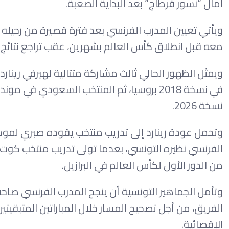
آمال “نسور قرطاج” بعد البداية الصعبة.
ويأتي تعيين المدرب الفرنسي بعد فترة قصيرة من رحيله
معه قبل انطلاق كأس العالم بشهرين، عقب تراجع نتائج “ا
ويمثل الظهور الحالي ثالث مشاركة متتالية لهيرفي رينار
نسخة 2026.
وتحمل عودة رينارد إلى تدريب منتخب يقوده صبري لموشي 
من الدور الأول لكأس العالم في البرازيل.
وتأمل الجماهير التونسية أن ينجح المدرب الفرنسي صاحب 
الفريق، من أجل تصحيح المسار خلال المباراتين المتبقيت
الإقصائية.