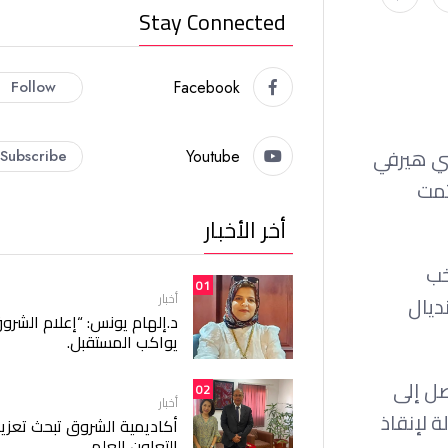
Stay Connected
Follow
Facebook
سي هيرفي
Subscribe
Youtube
شي الذي تمت
أخر الأخبار
خب
01
أخبار
ديال
د.إلهام يونس: “إعلام الشرو
يواكب المستقبل.
صل إلى
02
أخبار
 لإنقاذ
أكاديمية الشروق تبحث تعزيز
التعاون العلمي.