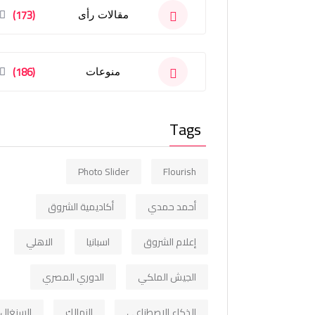
(173)
مقالات رأى
(186)
منوعات
Tags
Photo Slider
Flourish
أحمد حمدي
أكاديمية الشروق
إعلام الشروق
اسبانيا
الاهلي
الجيش الملكي
الدوري المصري
الذكاء الاصطناعي
الزمالك
السنغال