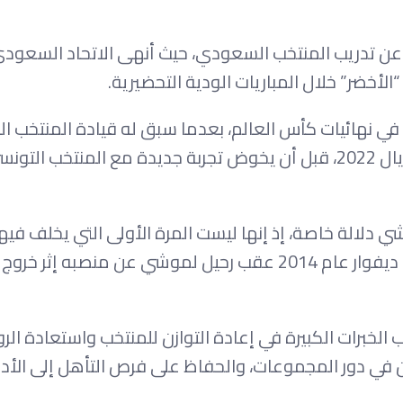
 عن تدريب المنتخب السعودي، حيث أنهى الاتحاد السعودي
لأخضر” خلال المباريات الودية التحضيرية.
د في نهائيات كأس العالم، بعدما سبق له قيادة المنتخب ا
في نسخة 2018 بروسيا، ثم المنتخب السعودي في مونديال 2022، قبل أن يخوض تجربة جديدة مع المنتخب
دلالة خاصة، إذ إنها ليست المرة الأولى التي يخلف فيها
الفرنسي نظيره التونسي، بعدما تولى تدريب منتخب كوت ديفوار عام 2014 عقب رحيل لموشي عن منصب
الخبرات الكبيرة في إعادة التوازن للمنتخب واستعادة الر
ين في دور المجموعات، والحفاظ على فرص التأهل إلى الأدو