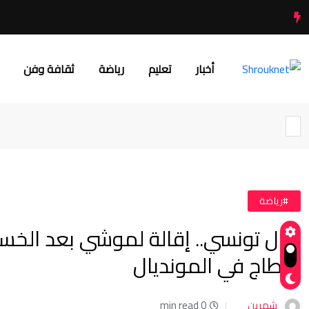
أخبار
تعليم
رياضة
ثقافة وفن
#رياضة
زلزال تونسي.. إقالة لموشي بعد الخسا
قرطاج في المونديال
شهرين
0 min read