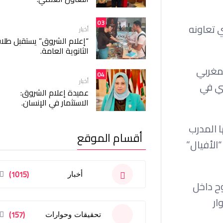
03
 تعاونه
أخبار
“إعلام الشروق” يستقبل طلا
الثانوية العامة.
لمغربي
04
أخبار
 التونسي في
عميدة إعلام الشروق:
الاستثمار في الإنسان.
 المدرب
أقسام الموقع
ه إثر خروج “الأفيال”
(1015)
أخبار
وح داخل
ار
(157)
تحقيقات وحوارات