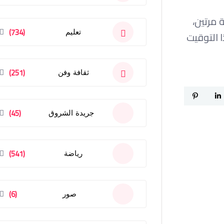
 مرتين،
(734)
تعليم
 التوقيت
(251)
ثقافة وفن
(45)
جريدة الشروق
(541)
رياضة
(6)
صور