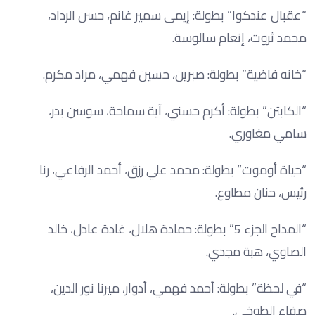
“عقبال عندكوا” بطولة: إيمى سمير غانم، حسن الرداد،
محمد ثروت، إنعام سالوسة.
“خانه فاضية” بطولة: صبرين، حسين فهمي، مراد مكرم.
“الكابتن” بطولة: أكرم حسني، آية سماحة، سوسن بدر،
سامي مغاوري.
“حياة أوموت” بطولة: محمد علي رزق، أحمد الرفاعي، رنا
رئيس، حنان مطاوع.
“المداح الجزء 5” بطولة: حمادة هلال، غادة عادل، خالد
الصاوي، هبة مجدي.
“في لحظة” بطولة: أحمد فهمي، أدوار، ميرنا نور الدين،
صفاء الطوخي.