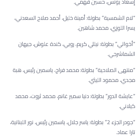
إسعاد يونس، حسين فهمي.
“لام الشمسية” بطولة: أمينة خليل، أحمد صلاح السعدني،
يسرا اللوزي، محمد شاهين.
“أخواتي” بطولة: نيللي كريم، روبي، كندة علوش، جيهان
الشماشرجي.
“منتهى الصلاحية” بطولة: محمد فراج، ياسمين رئيس، هبة
مجدي، محمود الليثي.
“عايشة الدور” بطولة: دنيا سمير غانم، محمد ثروت، محمد
كيلاني.
“جودر الجزء 2” بطولة: ياسر جلال، ياسمين رئيس، نور اللبنانية،
تارا عماد.