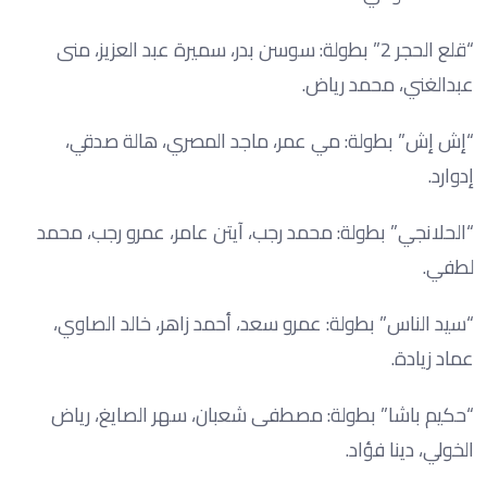
“قلع الحجر 2” بطولة: سوسن بدر، سميرة عبد العزيز، منى
عبدالغني، محمد رياض.
“إش إش” بطولة: مي عمر، ماجد المصري، هالة صدقي،
إدوارد.
“الحلانجي” بطولة: محمد رجب، آيتن عامر، عمرو رجب، محمد
لطفي.
“سيد الناس” بطولة: عمرو سعد، أحمد زاهر، خالد الصاوي،
عماد زيادة.
“حكيم باشا” بطولة: مصطفى شعبان، سهر الصايغ، رياض
الخولي، دينا فؤاد.