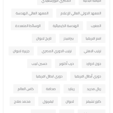
اللياقة البدنية
المصري البورسعيدي
المعهد الدولي العالي للإعلام
المعهد العالي للهندسة
المغرب
الهندسة الكيميائية
الوسائط المتعددة
امم افريقيا
بيراميدز
تاريخ لابوان
ترتيب الاهلي
ترتيب الدوري المصري
جزيرة لابوان
جون ادوارد
حرب أكتوبر
حسين لبيب
دوري أبطال افريقيا
دوري ابطال افريقيا
ريال مدريد
رينارد
صحافة
كاس العالم
كايزر تشيفز
لابوان
ليفربول
محمد صلاح