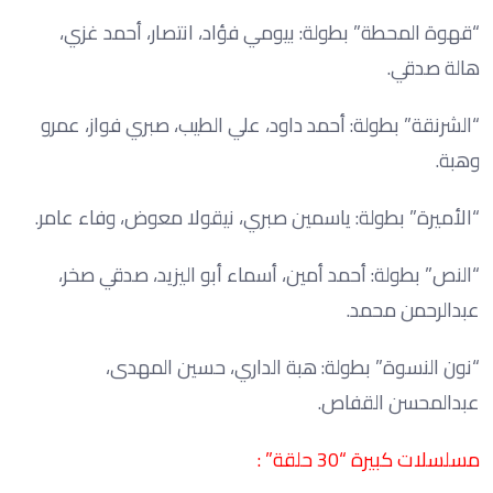
“قهوة المحطة” بطولة: بيومي فؤاد، انتصار، أحمد غزي،
هالة صدقي.
“الشرنقة” بطولة: أحمد داود، علي الطيب، صبري فواز، عمرو
وهبة.
“الأميرة” بطولة: ياسمين صبري، نيقولا معوض، وفاء عامر.
“النص” بطولة: أحمد أمين، أسماء أبو اليزيد، صدقي صخر،
عبدالرحمن محمد.
“نون النسوة” بطولة: هبة الداري، حسين المهدى،
عبدالمحسن القفاص.
مسلسلات كبيرة “30 حلقة” :