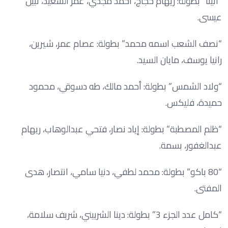
“أثينا” بطولة: ريهام حجاج، أحمد مجدي، عمر السعيد، نبيل
عيسى.
“نصف الشعب اسمه محمد” بطولة: عصام عمر، شيرين،
رانيا يوسف، مايان السيد.
“ولاد الشمس” بطولة: أحمد مالك، طه دسوقي، محمود
حميدة، فليكس.
“ظلم المصطبة” بطولة: إياد نصار، فتحي عبدالوهاب، ريهام
عبدالغفور، بسمة.
“80 باكو” بطولة: محمد لطفي، دنيا سامي، انتصار، هدى
المفتى.
“كامل عدد الجزء 3” بطولة: دينا الشربيني، شريف سلامة،