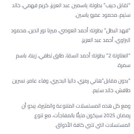
“تقابل حبيب” بطولة: ياسمين عبد العزيز، كريم فهمي، خالد
سليم، محمود عمرو ياسين.
“فهد البطل” بطولة: أحمد العوضي، ميرنا نور الدين، محمود
البزاوي، أحمد عبد العزيز.
“العتاولة 2” بطولة: أحمد السقا، طارق لطفي، زينة، باسم
سمرة.
“بدون مقابل”هاني رمزي، داليا البحيري، وفاء عامر، نسرين
طافش، خالد سليم.
ومع كل هذه المسلسلات المتنوعة والمثيرة، يبدو أن
رمضان 2025 سيكون مليئًا بالمفاجآت، مع تنوع
المسلسلات التي تلبي كافة الأذواق.