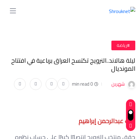
#رياضة
ليلة هالاند..النرويج تكتسح العراق برباعية في افتتاح
المونديال
شهرين
0 min read
كتب عبدالرحمن إبراهيم
حقق منتخب النرويج انتصارًا كبيرًا على حساب نظيره