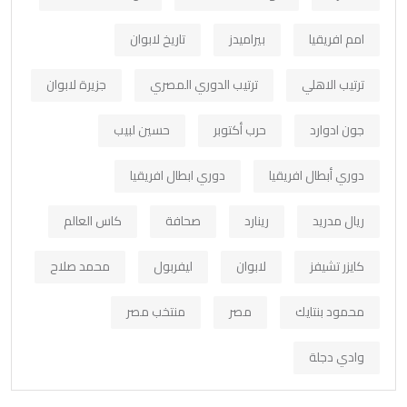
امم افريقيا
بيراميدز
تاريخ لابوان
ترتيب الاهلي
ترتيب الدوري المصري
جزيرة لابوان
جون ادوارد
حرب أكتوبر
حسين لبيب
دوري أبطال افريقيا
دوري ابطال افريقيا
ريال مدريد
رينارد
صحافة
كاس العالم
كايزر تشيفز
لابوان
ليفربول
محمد صلاح
محمود بنتايك
مصر
منتخب مصر
وادي دجلة