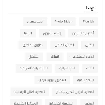
Tags
Flourish
Photo Slider
أحمد حمدي
أكاديمية الشروق
إعلام الشروق
اسبانيا
الاهلي
الجيش الملكي
الدوري المصري
الذكاء الاصطناعي
الزمالك
السنغال
الكاف
الكونفدرالية
الكونفدرالية الافريقية
اللياقة البدنية
المصري البورسعيدي
المعهد الدولي العالي للإعلام
المعهد العالي للهندسة
المغرب
الهندسة الكيميائية
الوسائط المتعددة