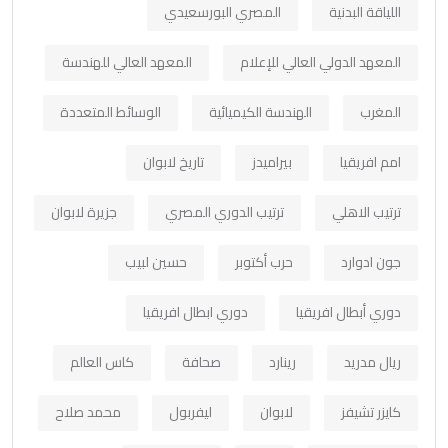
اللياقة البدنية
المصري البورسعيدي
المعهد الدولي العالي للإعلام
المعهد العالي للهندسة
المغرب
الهندسة الكيميائية
الوسائط المتعددة
امم افريقيا
بيراميدز
تاريخ لابوان
ترتيب الاهلي
ترتيب الدوري المصري
جزيرة لابوان
جون ادوارد
حرب أكتوبر
حسين لبيب
دوري أبطال افريقيا
دوري ابطال افريقيا
ريال مدريد
رينارد
صحافة
كاس العالم
كايزر تشيفز
لابوان
ليفربول
محمد صلاح