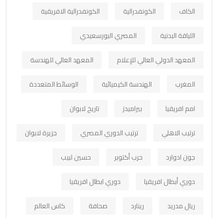
الكاف
الكونفدرالية
الكونفدرالية الافريقية
اللياقة البدنية
المصري البورسعيدي
المعهد الدولي العالي للإعلام
المعهد العالي للهندسة
المغرب
الهندسة الكيميائية
الوسائط المتعددة
امم افريقيا
بيراميدز
تاريخ لابوان
ترتيب الاهلي
ترتيب الدوري المصري
جزيرة لابوان
جون ادوارد
حرب أكتوبر
حسين لبيب
دوري أبطال افريقيا
دوري ابطال افريقيا
ريال مدريد
رينارد
صحافة
كاس العالم