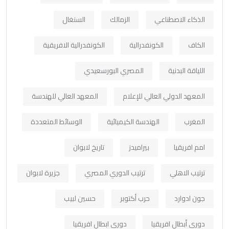
الذكاء الاصطناعي
الزمالك
السنغال
الكاف
الكونفدرالية
الكونفدرالية الافريقية
اللياقة البدنية
المصري البورسعيدي
المعهد الدولي العالي للإعلام
المعهد العالي للهندسة
المغرب
الهندسة الكيميائية
الوسائط المتعددة
امم افريقيا
بيراميدز
تاريخ لابوان
ترتيب الاهلي
ترتيب الدوري المصري
جزيرة لابوان
جون ادوارد
حرب أكتوبر
حسين لبيب
دوري أبطال افريقيا
دوري ابطال افريقيا