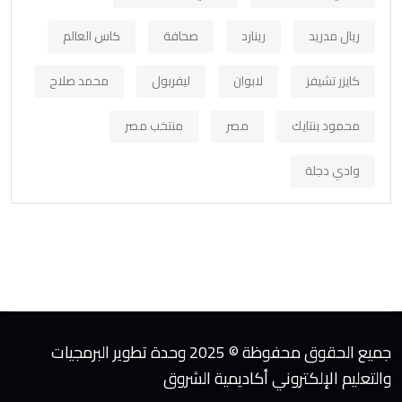
ريال مدريد
رينارد
صحافة
كاس العالم
كايزر تشيفز
لابوان
ليفربول
محمد صلاح
محمود بنتايك
مصر
منتخب مصر
وادي دجلة
جميع الحقوق محفوظة © 2025 وحدة تطوير البرمجيات
والتعليم الإلكتروني أكاديمية الشروق