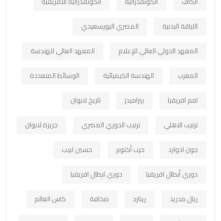
الكاف
الكونفدرالية
الكونفدرالية الافريقية
اللياقة البدنية
المصري البورسعيدي
المعهد الدولي العالي للإعلام
المعهد العالي للهندسة
المغرب
الهندسة الكيميائية
الوسائط المتعددة
امم افريقيا
بيراميدز
تاريخ لابوان
ترتيب الاهلي
ترتيب الدوري المصري
جزيرة لابوان
جون ادوارد
حرب أكتوبر
حسين لبيب
دوري أبطال افريقيا
دوري ابطال افريقيا
ريال مدريد
رينارد
صحافة
كاس العالم