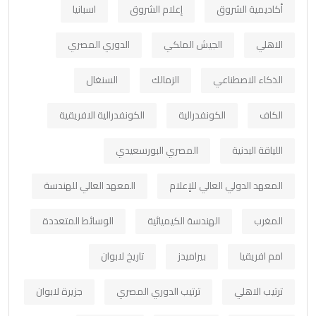
أكاديمية الشروق
إعلام الشروق
اسبانيا
الاهلي
الجيش الملكي
الدوري المصري
الذكاء الاصطناعي
الزمالك
السنغال
الكاف
الكونفدرالية
الكونفدرالية الافريقية
اللياقة البدنية
المصري البورسعيدي
المعهد الدولي العالي للإعلام
المعهد العالي للهندسة
المغرب
الهندسة الكيميائية
الوسائط المتعددة
امم افريقيا
بيراميدز
تاريخ لابوان
ترتيب الاهلي
ترتيب الدوري المصري
جزيرة لابوان