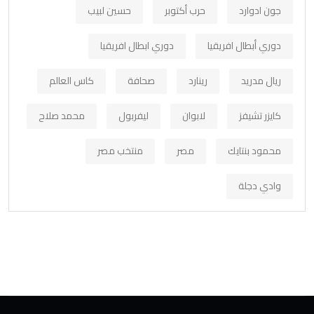
جون ادوارد
حرب أكتوبر
حسين لبيب
دوري أبطال افريقيا
دوري ابطال افريقيا
ريال مدريد
رينارد
صحافة
كاس العالم
كايزر تشيفز
لابوان
ليفربول
محمد صلاح
محمود بنتايك
مصر
منتخب مصر
وادي دجلة