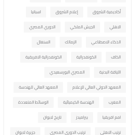
أكاديمية الشروق
إعلام الشروق
اسبانيا
الاهلي
الجيش الملكي
الدوري المصري
الذكاء الاصطناعي
الزمالك
السنغال
الكاف
الكونفدرالية
الكونفدرالية الافريقية
اللياقة البدنية
المصري البورسعيدي
المعهد الدولي العالي للإعلام
المعهد العالي للهندسة
المغرب
الهندسة الكيميائية
الوسائط المتعددة
امم افريقيا
بيراميدز
تاريخ لابوان
ترتيب الاهلي
ترتيب الدوري المصري
جزيرة لابوان