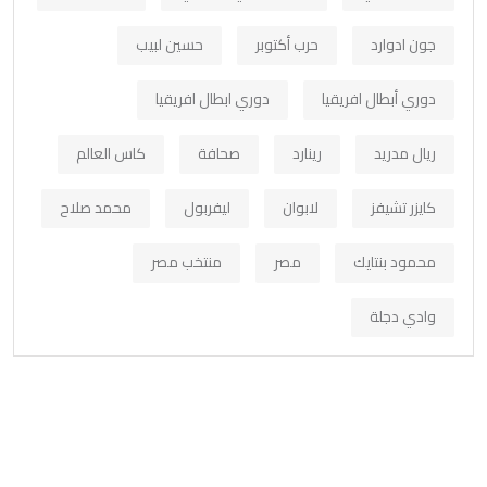
جون ادوارد
حرب أكتوبر
حسين لبيب
دوري أبطال افريقيا
دوري ابطال افريقيا
ريال مدريد
رينارد
صحافة
كاس العالم
كايزر تشيفز
لابوان
ليفربول
محمد صلاح
محمود بنتايك
مصر
منتخب مصر
وادي دجلة