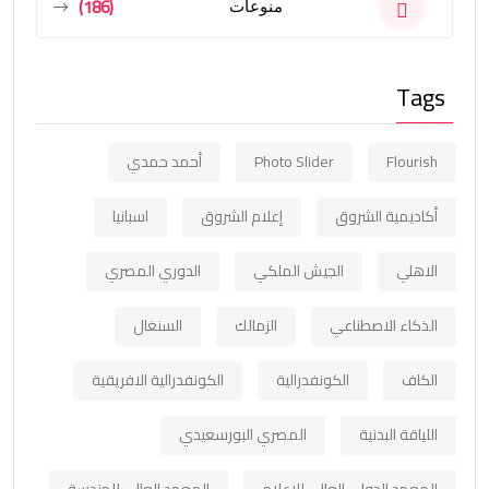
(186)
منوعات
Tags
Flourish
Photo Slider
أحمد حمدي
أكاديمية الشروق
إعلام الشروق
اسبانيا
الاهلي
الجيش الملكي
الدوري المصري
الذكاء الاصطناعي
الزمالك
السنغال
الكاف
الكونفدرالية
الكونفدرالية الافريقية
اللياقة البدنية
المصري البورسعيدي