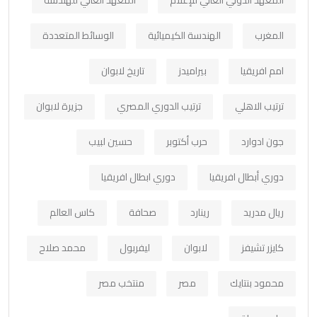
المعهد الدولي العالي للإعلام
المعهد العالي للهندسة
المغرب
الهندسة الكيميائية
الوسائط المتعددة
امم افريقيا
بيراميدز
تاريخ لابوان
ترتيب الاهلي
ترتيب الدوري المصري
جزيرة لابوان
جون ادوارد
حرب أكتوبر
حسين لبيب
دوري أبطال افريقيا
دوري ابطال افريقيا
ريال مدريد
رينارد
صحافة
كاس العالم
كايزر تشيفز
لابوان
ليفربول
محمد صلاح
محمود بنتايك
مصر
منتخب مصر