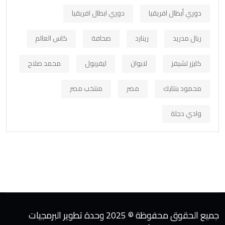
دوري أبطال افريقيا
دوري ابطال افريقيا
ريال مدريد
رينارد
صحافة
كاس العالم
كايزر تشيفز
لابوان
ليفربول
محمد صلاح
محمود بنتايك
مصر
منتخب مصر
وادي دجلة
جميع الحقوق محفوظة © 2025 وحدة تطوير البرمجيات