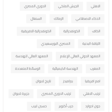
الاهلي
الجيش الملكي
الدوري المصري
الذكاء الاصطناعي
الزمالك
السنغال
الكاف
الكونفدرالية
الكونفدرالية الافريقية
اللياقة البدنية
المصري البورسعيدي
المعهد الدولي العالي للإعلام
المعهد العالي للهندسة
المغرب
الهندسة الكيميائية
الوسائط المتعددة
امم افريقيا
بيراميدز
تاريخ لابوان
ترتيب الاهلي
ترتيب الدوري المصري
جزيرة لابوان
جون ادوارد
حرب أكتوبر
حسين لبيب