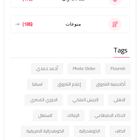
(186)
منوعات
Tags
Flourish
Photo Slider
أحمد حمدي
أكاديمية الشروق
إعلام الشروق
اسبانيا
الاهلي
الجيش الملكي
الدوري المصري
الذكاء الاصطناعي
الزمالك
السنغال
الكاف
الكونفدرالية
الكونفدرالية الافريقية