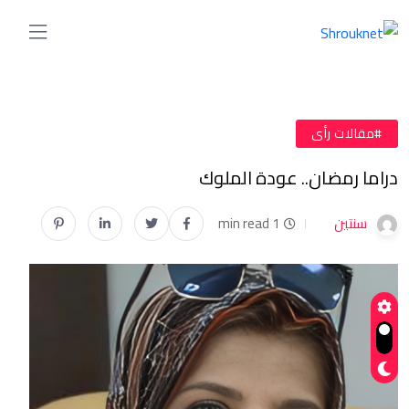
#مقالات رأى
دراما رمضان.. عودة الملوك
سنتين
1 min read