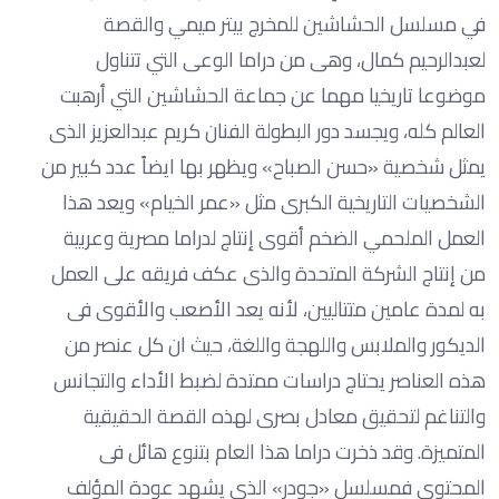
في مسلسل الحشاشين للمخرج بيتر ميمي والقصة
لعبدالرحيم كمال، وهى من دراما الوعى التي تتناول
موضوعا تاريخيا مهما عن جماعة الحشاشين التي أرهبت
العالم كله، ويجسد دور البطولة الفنان كريم عبدالعزيز الذى
يمثل شخصية «حسن الصباح» ويظهر بها ايضاً عدد كبير من
الشخصيات التاريخية الكبرى مثل «عمر الخيام» ويعد هذا
العمل الملحمي الضخم أقوى إنتاج لدراما مصرية وعربية
من إنتاج الشركة المتحدة والذى عكف فريقه على العمل
به لمدة عامين متتاليين، لأنه يعد الأصعب والأقوى فى
الديكور والملابس واللهجة واللغة، حيث ان كل عنصر من
هذه العناصر يحتاج دراسات ممتدة لضبط الأداء والتجانس
والتناغم لتحقيق معادل بصرى لهذه القصة الحقيقية
المتميزة. وقد ذخرت دراما هذا العام بتنوع هائل فى
المحتوى فمسلسل «جودر» الذى يشهد عودة المؤلف