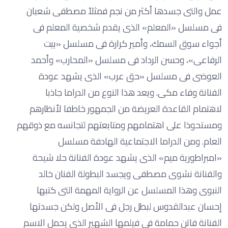
عمل والتى جسدها أكثر من نجم فمثلاً مصطفى شعبان
فى مسلسل «المعلم» الذى يقدم شخصية المعلم فى
أجواء سوق السمك، وأمير كرارة فى مسلسل «بيت
الرفاعى»، وحسن الرداد فى مسلسل «المحارب» وأحمد
العوضى فى مسلسل «حق عرب» الذى يشهد عودة
الفنانة وفاء مكى. ويعد هذا النوع من الدراما جاذبا
لاهتمام القاعدة العريضة من الجمهور خاطفا لأنظارهم
ومستحوذا على اهتمامهم ومتابعتهم لتجانسه مع ذوقهم
العام. ومن الدراما الاجتماعية الهادفة مسلسل
«امبراطورية ميم» الذى يشهد عودة الفنانة حلا شيحة
والفنانة نشوى مصطفى ويجسد البطولة الفنان خالد
النبوى وهذا المسلسل عن الرواية المهمة التى كتبها
إحسان عبدالقدوس لبطل رجل فى الأصل ولكن جسدتها
الفنانة فاتن حمامة فى فيلمها الشهير الذى يحمل الاسم