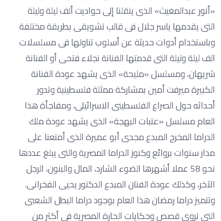
«أنور عبدالمغيث» الذى ينقلنا إلى حواديت ألف ليلة وليلة
التى يقدمها ياسر جلال فى قالب تشويقى بطريقة مختلفة
وباستخدام أدوات حديثة عن أسلوب تناولها فى مسلسلات
الف ليلة وليلة التى قدمتها الفنانة نجلاء فتحى أو الفنانة
شريهان، ومسلسل «مليحة» الذى يشهد عودة الفنانة
الكبيرة ميرفت أمين بمشاركة ممثلة فلسطينية وتدور
أحداثه حول الصراع الفلسطينى الاسرائيلى، ومفاجأة هذا
العام مسلسل «عتبات البهجة» الذى يشهد عودة ملك
الدراما المخرج المبدع مجدى أبو عميرة الذى أمتعنا على
مدار سنوات بروائع وكنوز الدراما المصرية والتى يبلغ عددها
نحو 58 عملا أشهرها الضوء الشارد، المال والبنون، الرجل
الآخر، وكذلك عودة الفنان المبدع الدكتور يحيى الفخرانى.
وتتميز دراما رمضان هذا العام بوجود دراما البطل الشعبى
التى تروى قصص وحكايات الحارة المصرية فى أكثر من