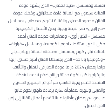
نفسه، ومسلسل «صيد العقارب» الذى يشهد عودة
الفنانة سيمون مع الفنانة غادة عبدالرازق، وكذلك عودة
الفنان محمود الحدينى والفنانة نشوى مصطفى بمسلسل
«سر إلهى» مع النجمة روجينا. ومن الأعمال الكوميدية
مسلسل «الكبير أوى» ومغامرات جديدة للفنان أحمد
مكى الذى يستقطب نجوم الكوميديا، ومسلسل «فراولة»
للفنانة نيللى كريم ومسلسل «صدفة» للفنانة ريهام حجاج
«وكوميديا بابا جه» الذى يجسدها الفنان أكرم حسنى. إنها
دراما رمضان 2024 دراما عودة الكبار فى التمثيل والتأليف
والإخراج ولكن بنكهة حديثة وإنتاج ضخم تبدعه الشركة
المتحدة لتقدم وجبة تتناسب مع أذواق الجمهور المصرى
والعربى وتبهره بمفاجأة سارة بإعادة ظهور نجوم غابوا
عن موسم رمضان وأطلوا علينا لتقديم أعمال تنقلنا إلى زمن
الفن الجميل.