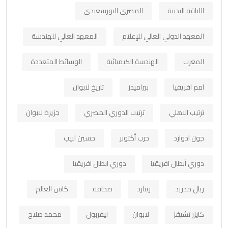
اللياقة البدنية
المصري البورسعيدي
المعهد الدولي العالي للإعلام
المعهد العالي للهندسة
المغرب
الهندسة الكيميائية
الوسائط المتعددة
امم افريقيا
بيراميدز
تاريخ لابوان
ترتيب الاهلي
ترتيب الدوري المصري
جزيرة لابوان
جون ادوارد
حرب أكتوبر
حسين لبيب
دوري أبطال افريقيا
دوري ابطال افريقيا
ريال مدريد
رينارد
صحافة
كاس العالم
كايزر تشيفز
لابوان
ليفربول
محمد صلاح