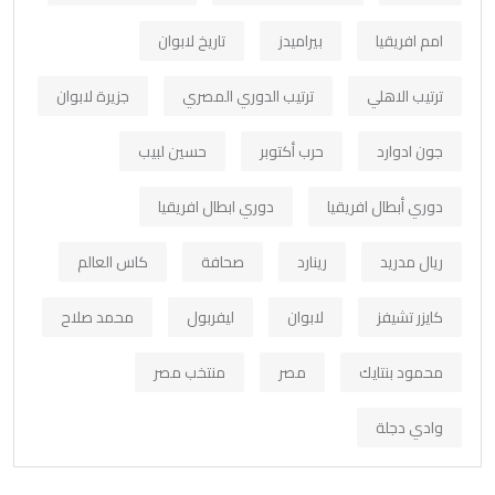
امم افريقيا
بيراميدز
تاريخ لابوان
ترتيب الاهلي
ترتيب الدوري المصري
جزيرة لابوان
جون ادوارد
حرب أكتوبر
حسين لبيب
دوري أبطال افريقيا
دوري ابطال افريقيا
ريال مدريد
رينارد
صحافة
كاس العالم
كايزر تشيفز
لابوان
ليفربول
محمد صلاح
محمود بنتايك
مصر
منتخب مصر
وادي دجلة