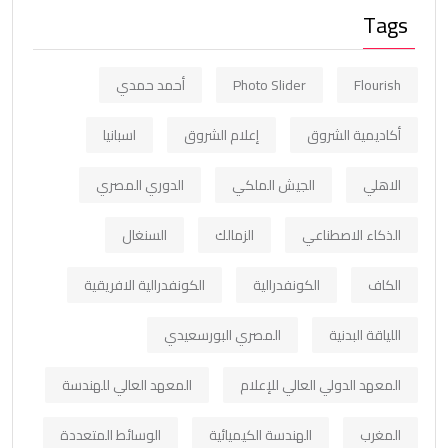
Tags
Flourish
Photo Slider
أحمد حمدي
أكاديمية الشروق
إعلام الشروق
اسبانيا
الاهلي
الجيش الملكي
الدوري المصري
الذكاء الاصطناعي
الزمالك
السنغال
الكاف
الكونفدرالية
الكونفدرالية الافريقية
اللياقة البدنية
المصري البورسعيدي
المعهد الدولي العالي للإعلام
المعهد العالي للهندسة
المغرب
الهندسة الكيميائية
الوسائط المتعددة