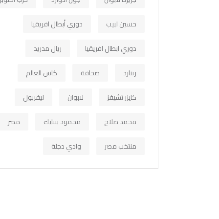
حسين لبيب
دوري أبطال افريقيا
دوري ابطال افريقيا
ريال مدريد
رينارد
صحافة
كاس العالم
كايزر تشيفز
لابوان
ليفربول
محمد صلاح
محمود بنتايك
مصر
منتخب مصر
وادي دجلة