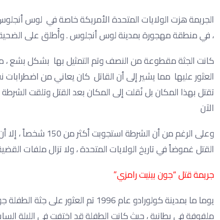
، في منطقة مهجورة بمدينة لوس أنجلوس . وأُطلق على الضحية لق
كانت الجثة مقطوعة من النصف وتم التمثيل بها بشكل بشع ، مما
العثور عليها مما يشير إلى أن القاتل كان يعاني من اضطرابات ن
تقتل بهذا المكان بل نُقلت إلى المكان بعد القتل وتلقت الشرطة ال
الآن
وعلى الرغم من أن الش
القتل غموضاً في تاريخ الولايات المتحدة ، ولا تزال ملفات القض
جريمة قتل “جون بينيت رامزي”
ملفوفة في بطانية ، حيث كانت الطفلة قد اختفت في الليلة الساب