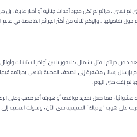
ي لم تنسى ، جرائم لم تكن مجرد أحداث جنائية أو أخبار عابرة ، بل جرائ
 تفاصيلها .. وإليكم ثلاثة من أكثر الجرائم الغامضة في عالم ال
من جرائم القتل بشمال كاليفورنيا بين أواخر الستينيات وأوائل 
قام بإرسال رسائل مشفرة إلى الصحف المحلية يتباهى بجرائمه فيها
 لم يُفك حتى اليوم .
شخصاً ، وكان يختار ضحاياه عشوائياً ، مما جعل تحديد دوافعه أو هويته أمر صعب وعلى ا
لتعرف على هوية “زودياك” الحقيقية حتى الآن ، وتحولت القضية إلى