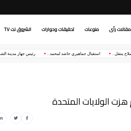
د.إلهام يونس: “إعلام الشروق”
مقالات رأى
منوعات
تحقيقات وحوارات
الشروق نت TV
محمد صلاح ينتقل...
استقبال جماهيري حاشد لمحمد...
رئيس جهاز مدين
زت الولايات المتحدة