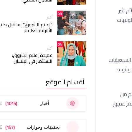
م تثير
03
أخبار
ولايات
“إعلام الشروق” يستقبل طلا
الثانوية العامة.
04
أخبار
عميدة إعلام الشروق:
السبعينيات
الاستثمار في الإنسان.
 ويتوعد
أقسام الموقع
لرغم من
 لغز عميق
(1015)
أخبار
(157)
تحقيقات وحوارات