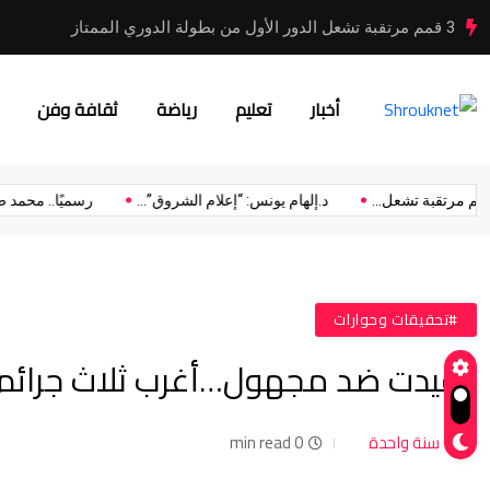
3 قمم مرتقبة تشعل الدور الأول من بطولة الدوري الممتاز
أخبار
تعليم
رياضة
ثقافة وفن
3 قمم مرتقبة تشعل...
د.إلهام يونس: “إعلام الشروق”...
رسميًا.. 
#تحقيقات وحوارات
وقيدت ضد مجهول…أغرب ثلاث جرائم ه
سنة واحدة
0 min read