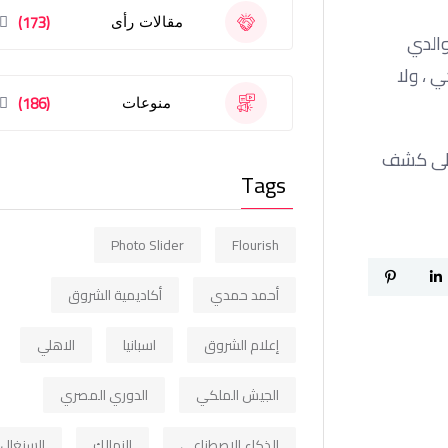
(173)
مقالات رأى
والدي
ي ، ولا
(186)
منوعات
 على كشف
Tags
Photo Slider
Flourish
أحمد حمدي
أكاديمية الشروق
إعلام الشروق
اسبانيا
الاهلي
الجيش الملكي
الدوري المصري
الذكاء الاصطناعي
الزمالك
السنغال