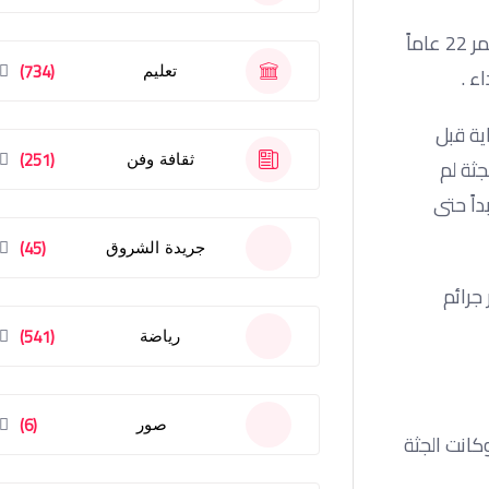
الجريمة هزت الولايات المتحدة الأمريكة خاصة في لوس أنجلوس عام 1947 حيث تم العثور على جثة الشابة إليزابيث البالغة من العمر 22 عاماً
(734)
تعليم
ء .
ية قبل
(251)
ثقافة وفن
جثة لم
داً حتى
(45)
جريدة الشروق
ثر جرائم
(541)
رياضة
(6)
صور
ت في قبو بمنزل عائلتها وكانت الجثة