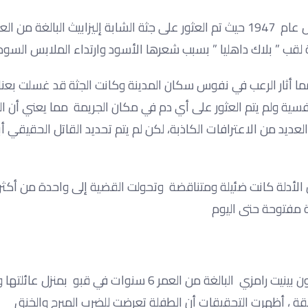
ب ” بلاك داهليا ” بسبب شعرها الأسود وارتداء الملابس السودا
 أثار الرعب في نفوس سكان المدينة وكانت الجثة قد غسلت بعنا
فسية ولم يتم العثور على أي دم في مكان الجريمة مما يعني أن ال
عديد من الاعترافات الكاذبة، لكن لم يتم تحديد القاتل الحقيقي أب
رطة استجوبت أكثر من 150 شخصاً ، إلا أن الأدلة كانت ضئيلة ومتناقضة وتحولت القضية إلى واحدة من أك
ية مفتوحة حتى اليوم
يوما ما بمدينة كولورادو عام 1996 تم العثور على جثة الطفلة جون بينيت رامزي البالغة من العمر 6 سنوا
قة ، أظهرت التحقيقات أن الطفلة تعرضت للضرب المبرح والخنق