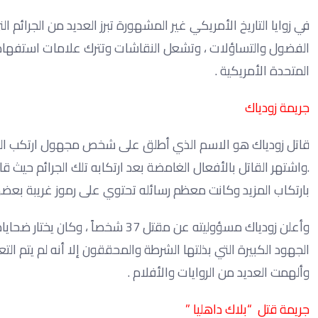
في زوايا التاريخ الأمريكي غير المشهورة تبرز العديد من الجرائم الت
الفضول والتساؤلات ، وتشعل النقاشات وتترك علامات استفهام حول
المتحدة الأمريكية .
جريمة زودياك
قاتل زودياك هو الاسم الذي أطلق على شخص مجهول ارتكب العديد 
.واشتهر القاتل بالأفعال الغامضة بعد ارتكابه تلك الجرائم حيث 
بارتكاب المزيد وكانت معظم رسائله تحتوي على رموز غريبة بعضها
وأعلن زودياك مسؤوليته عن مقتل 37 
الجهود الكبيرة التي بذلتها الشرطة والمحققون إلا أنه لم يتم ا
وألهمت العديد من الروايات والأفلام .
جريمة قتل “بلاك داهليا ”