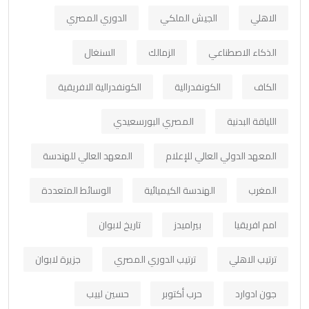
الاهلي
الجيش الملكي
الدوري المصري
الذكاء الاصطناعي
الزمالك
السنغال
الكاف
الكونفدرالية
الكونفدرالية الافريقية
اللياقة البدنية
المصري البورسعيدي
المعهد الدولي العالي للإعلام
المعهد العالي للهندسة
المغرب
الهندسة الكيميائية
الوسائط المتعددة
امم افريقيا
بيراميدز
تاريخ لابوان
ترتيب الاهلي
ترتيب الدوري المصري
جزيرة لابوان
جون ادوارد
حرب أكتوبر
حسين لبيب