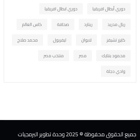
دوري أبطال افريقيا
دوري ابطال افريقيا
ريال مدريد
رينارد
صحافة
كاس العالم
كايزر تشيفز
لابوان
ليفربول
محمد صلاح
محمود بنتايك
مصر
منتخب مصر
وادي دجلة
جميع الحقوق محفوظة © 2025 وحدة تطوير البرمجيات