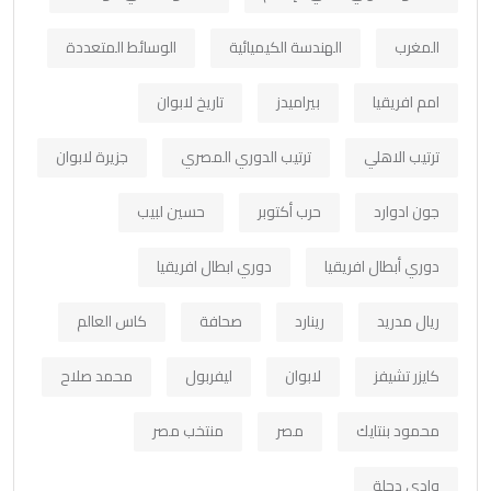
المغرب
الهندسة الكيميائية
الوسائط المتعددة
امم افريقيا
بيراميدز
تاريخ لابوان
ترتيب الاهلي
ترتيب الدوري المصري
جزيرة لابوان
جون ادوارد
حرب أكتوبر
حسين لبيب
دوري أبطال افريقيا
دوري ابطال افريقيا
ريال مدريد
رينارد
صحافة
كاس العالم
كايزر تشيفز
لابوان
ليفربول
محمد صلاح
محمود بنتايك
مصر
منتخب مصر
وادي دجلة