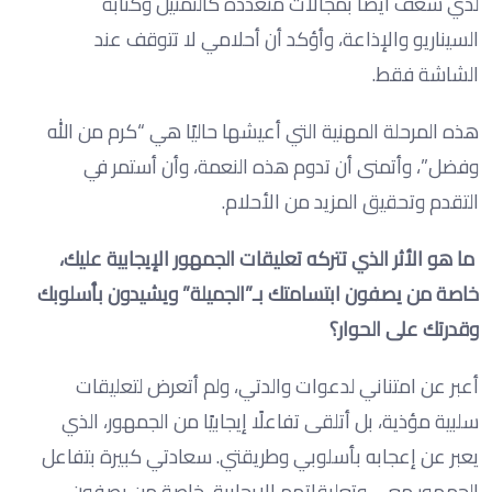
لدي شغف أيضًا بمجالات متعددة كالتمثيل وكتابة
السيناريو والإذاعة، وأؤكد أن أحلامي لا تتوقف عند
الشاشة فقط.
هذه المرحلة المهنية التي أعيشها حاليًا هي “كرم من الله
وفضل”، وأتمنى أن تدوم هذه النعمة، وأن أستمر في
التقدم وتحقيق المزيد من الأحلام.
ما هو الأثر الذي تتركه تعليقات الجمهور الإيجابية عليك،
خاصة من يصفون ابتسامتك بـ”الجميلة” ويشيدون بأسلوبك
وقدرتك على الحوار؟
أعبر عن امتناني لدعوات والدتي، ولم أتعرض لتعليقات
سلبية مؤذية، بل أتلقى تفاعلًا إيجابيًا من الجمهور، الذي
يعبر عن إعجابه بأسلوبي وطريقتي. سعادتي كبيرة بتفاعل
الجمهور معي وتعليقاتهم الإيجابية، خاصة من يصفون