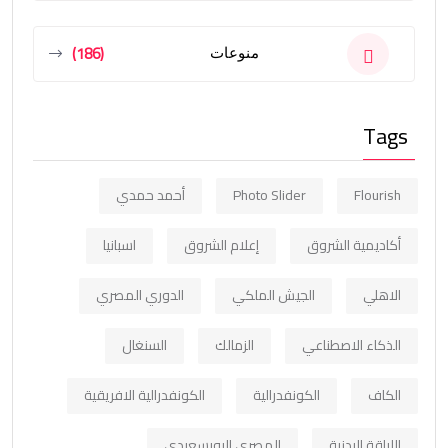
(186)
منوعات
Tags
Flourish
Photo Slider
أحمد حمدي
أكاديمية الشروق
إعلام الشروق
اسبانيا
الاهلي
الجيش الملكي
الدوري المصري
الذكاء الاصطناعي
الزمالك
السنغال
الكاف
الكونفدرالية
الكونفدرالية الافريقية
اللياقة البدنية
المصري البورسعيدي