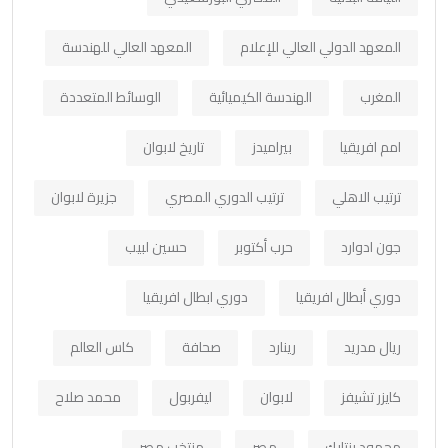
المعهد الدولي العالي للإعلام
المعهد العالي للهندسة
المغرب
الهندسة الكيميائية
الوسائط المتعددة
امم افريقيا
بيراميدز
تاريخ لابوان
ترتيب الاهلي
ترتيب الدوري المصري
جزيرة لابوان
جون ادوارد
حرب أكتوبر
حسين لبيب
دوري أبطال افريقيا
دوري ابطال افريقيا
ريال مدريد
رينارد
صحافة
كاس العالم
كايزر تشيفز
لابوان
ليفربول
محمد صلاح
محمود بنتايك
مصر
منتخب مصر