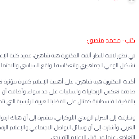
كتب- محمد منصور:
في تطور لافت للنظر، ألقت الدكتورة هبة شاهين، عميد كلية الإ
تشكيل الوعي الجماهيري وانعكاسه للواقع السياسي والاجتما
أكدت الدكتورة هبه شاهين، على أهمية الإعلام كقوة مؤثرة تع
صادقة تعكس الإيجابيات والسلبيات على حد سواء. وأضافت أن ا
بالقضية الفلسطينية كمثال على القضايا العربية الرئيسية التي تت
وتطرقت إلى الصراع الروسي الأوكراني، مشيرة إلى أن هناك ازدواج
الغربي. وأشارت إلى أن وسائل التواصل الاجتماعي والإعلام الرقمي
التغاضي عنها من قبل الإعلام التقليدي.