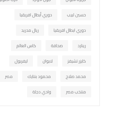
حسين لبيب
دوري أبطال افريقيا
دوري ابطال افريقيا
ريال مدريد
رينارد
صحافة
كاس العالم
كايزر تشيفز
لابوان
ليفربول
محمد صلاح
محمود بنتايك
مصر
منتخب مصر
وادي دجلة