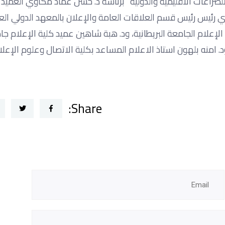
 للصراعات الاقليمية والدولية” برئاسة د. حسن عماد مكاوي العميد
زي رئيس رئيس قسم العلاقات العامة والإعلان بالمعهد الدولي العا
إعلام الجامعة البريطانية، ود. هبة شاهين عميد كلية الإعلام ج
د. امنه بلهون استاذ الاعلام المساعد بكلية الاتصال وعلوم الإعل
Share: