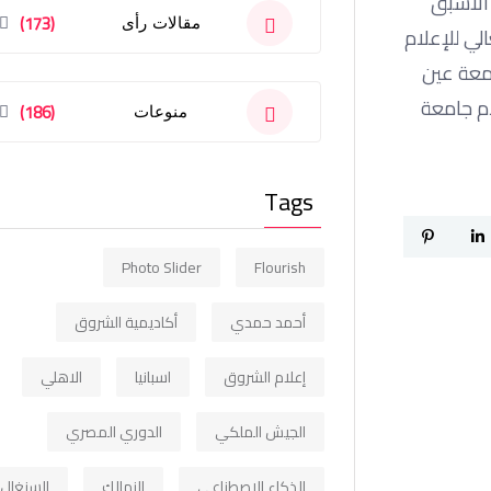
 الأسبق
(173)
مقالات رأى
لي للإعلام
امعة عين
ام جامعة
(186)
منوعات
Tags
Photo Slider
Flourish
أحمد حمدي
أكاديمية الشروق
إعلام الشروق
اسبانيا
الاهلي
الجيش الملكي
الدوري المصري
الذكاء الاصطناعي
الزمالك
السنغال