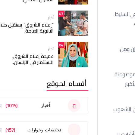
 في تسليط
03
أخبار
“إعلام الشروق” يستقبل طلا
الثانوية العامة.
04
زن ومن
أخبار
عميدة إعلام الشروق:
الاستثمار في الإنسان.
ة موضوعية
أقسام الموقع
خبار
(1015)
أخبار
ين الشعوب
(157)
تحقيقات وحوارات
وأشارت إلى