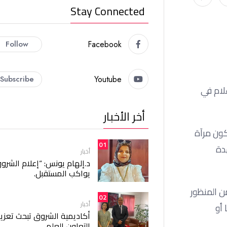
Stay Connected
Follow
Facebook
Subscribe
Youtube
لام في
أخر الأخبار
كون مرآة
01
دة
أخبار
د.إلهام يونس: “إعلام الشرو
يواكب المستقبل.
ن المنظور
02
أخبار
 أو
أكاديمية الشروق تبحث تعزيز
التعاون العلمي.