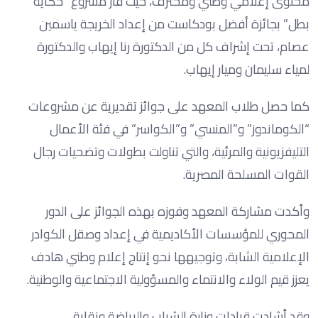
محتوى إعلامي وطني ومحترف، حيث فاز مشروع “حكاية
بطل” بجائزة أفضل بودكاست من إعداد الخريجة ياسمين
عصام، تحت إشراف كل من الدكتورة رنا إيهاب والدكتورة
لمياء سليمان وميار إيهاب.
كما حصل طلاب المعهد على جوائز تقديرية عن مشروعات
“الكوماندوز” و”المنسي” و”الكواسر” في فئة الأعمال
التليفزيونية والمرئية، والتي تناولت بطولات وتضحيات رجال
القوات المسلحة المصرية.
وأكدت مشاركة المعهد وفوزه بهذه الجوائز على الدور
المحوري للمؤسسات الأكاديمية في إعداد وصقل الكوادر
الإعلامية الشابة، وتوجيهها نحو إنتاج إعلام وطني هادف
يعزز قيم الولاء والانتماء والمسؤولية الاجتماعية والوطنية.
وقد أشادت قيادات وزارة الشباب والرياضة ونقابة