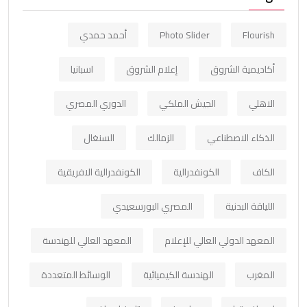
Flourish
Photo Slider
أحمد حمدي
أكاديمية الشروق
إعلام الشروق
اسبانيا
الاهلي
الجيش الملكي
الدوري المصري
الذكاء الاصطناعي
الزمالك
السنغال
الكاف
الكونفدرالية
الكونفدرالية الافريقية
اللياقة البدنية
المصري البورسعيدي
المعهد الدولي العالي للإعلام
المعهد العالي للهندسة
المغرب
الهندسة الكيميائية
الوسائط المتعددة