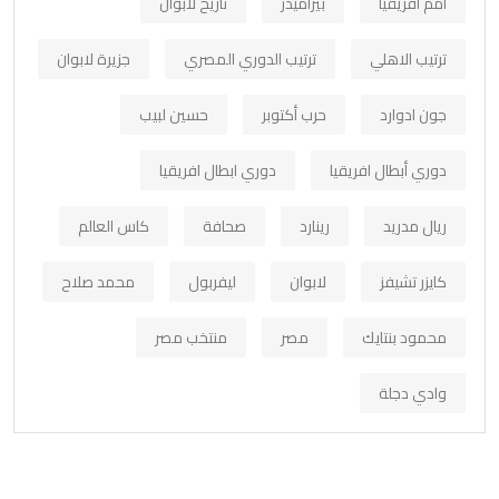
امم افريقيا
بيراميدز
تاريخ لابوان
ترتيب الاهلي
ترتيب الدوري المصري
جزيرة لابوان
جون ادوارد
حرب أكتوبر
حسين لبيب
دوري أبطال افريقيا
دوري ابطال افريقيا
ريال مدريد
رينارد
صحافة
كاس العالم
كايزر تشيفز
لابوان
ليفربول
محمد صلاح
محمود بنتايك
مصر
منتخب مصر
وادي دجلة