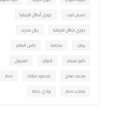
حسين لبيب
دوري أبطال افريقيا
دوري ابطال افريقيا
ريال مدريد
رينارد
صحافة
كاس العالم
كايزر تشيفز
لابوان
ليفربول
محمد صلاح
محمود بنتايك
مصر
منتخب مصر
وادي دجلة