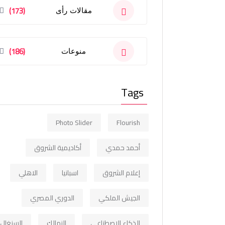
(173)
مقالات رأى
(186)
منوعات
Tags
Photo Slider
Flourish
أحمد حمدي
أكاديمية الشروق
إعلام الشروق
اسبانيا
الاهلي
الجيش الملكي
الدوري المصري
الذكاء الاصطناعي
الزمالك
السنغال