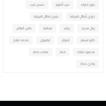
جون ادوارد
حرب أكتوبر
حسين لبيب
دوري أبطال افريقيا
دوري ابطال افريقيا
ريال مدريد
رينارد
صحافة
كاس العالم
كايزر تشيفز
لابوان
ليفربول
محمد صلاح
محمود بنتايك
مصر
منتخب مصر
وادي دجلة