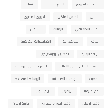
أكاديمية الشروق
إعلام الشروق
اسبانيا
الاهلي
الجيش الملكي
الدوري المصري
الذكاء الاصطناعي
الزمالك
السنغال
الكاف
الكونفدرالية
الكونفدرالية الافريقية
اللياقة البدنية
المصري البورسعيدي
المعهد الدولي العالي للإعلام
المعهد العالي للهندسة
المغرب
الهندسة الكيميائية
الوسائط المتعددة
امم افريقيا
بيراميدز
تاريخ لابوان
ترتيب الاهلي
ترتيب الدوري المصري
جزيرة لابوان