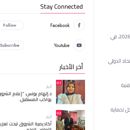
Stay Connected
Follow
Facebook
تواصل أزمة تأشيرات الدخول إلى الولايات المتحدة إلقاء بظلالها على استعدادات منتخب إيران قبل انطلاق منافسات كأس العالم 2026، في
Subscribe
Youtube
حاد الدولي
أخر الأخبار
01
فنية
أخبار
د.إلهام يونس: “إعلام الشرو
يواكب المستقبل.
خل لحماية
02
أخبار
أكاديمية الشروق تبحث تعزيز
التعاون العلمي.