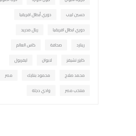
حسين لبيب
دوري أبطال افريقيا
دوري ابطال افريقيا
ريال مدريد
رينارد
صحافة
كاس العالم
كايزر تشيفز
لابوان
ليفربول
محمد صلاح
محمود بنتايك
مصر
منتخب مصر
وادي دجلة