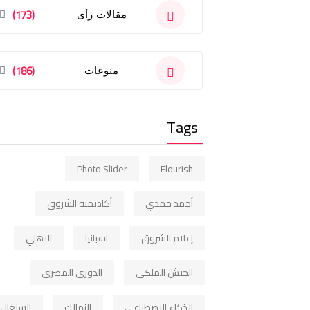
(173)
مقالات رأى
(186)
منوعات
Tags
Photo Slider
Flourish
أحمد حمدي
أكاديمية الشروق
إعلام الشروق
اسبانيا
الاهلي
الجيش الملكي
الدوري المصري
الذكاء الاصطناعي
الزمالك
السنغال