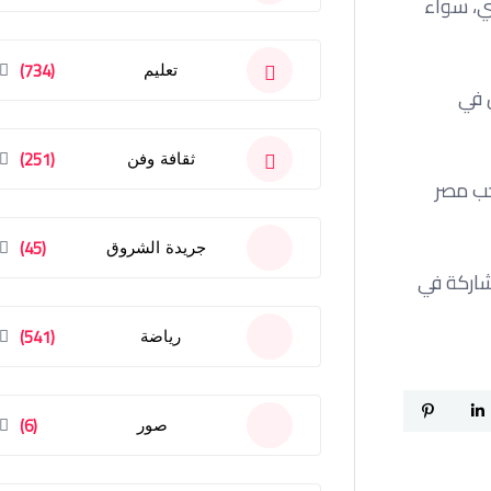
ني، سواء
(734)
تعليم
 في
(251)
ثقافة وفن
تخب مصر
(45)
جريدة الشروق
شاركة في
(541)
رياضة
(6)
صور