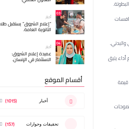
بطولة.
03
أخبار
نافسات
“إعلام الشروق” يستقبل طلا
الثانوية العامة.
 والبدني.
04
أخبار
عميدة إعلام الشروق:
أداء يليق
الاستثمار في الإنسان.
أقسام الموقع
 قيمة
(1015)
أخبار
لطموحات
(157)
تحقيقات وحوارات