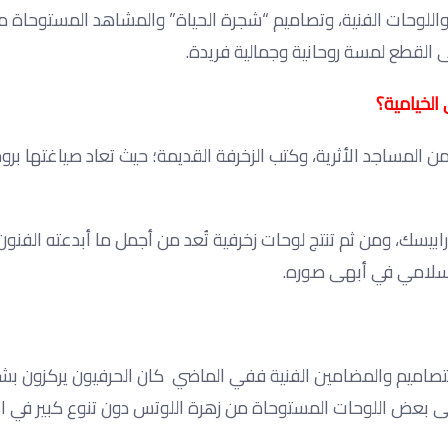
 واللوحات الفنية، وتصاميم “شجرة الحياة” والمشاهد المستوحاة م
ى القطع لمسة روحانية وجمالية فريدة.
الخيامية؟
لمساجد الأثرية، وكتب الزخرفة القديمة؛ حيث تعاد صياغتها بروح
ابيسك، ومن ثم تنتج لوحات زخرفية تُعد من أجمل ما أبدعته الفنون
لإسلامي في أبهى صوره.
التصاميم والمضامين الفنية ففي الماضي كان الحرفيون يركزون ب
إلى بعض اللوحات المستوحاة من زهرة اللوتس دون تنوع كبير في ا