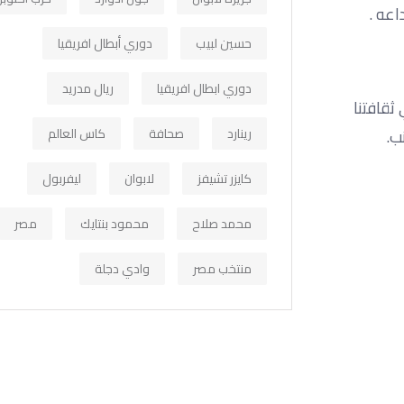
اعه .
حسين لبيب
دوري أبطال افريقيا
دوري ابطال افريقيا
ريال مدريد
ثقافتنا
رينارد
صحافة
كاس العالم
ب.
كايزر تشيفز
لابوان
ليفربول
محمد صلاح
محمود بنتايك
مصر
منتخب مصر
وادي دجلة