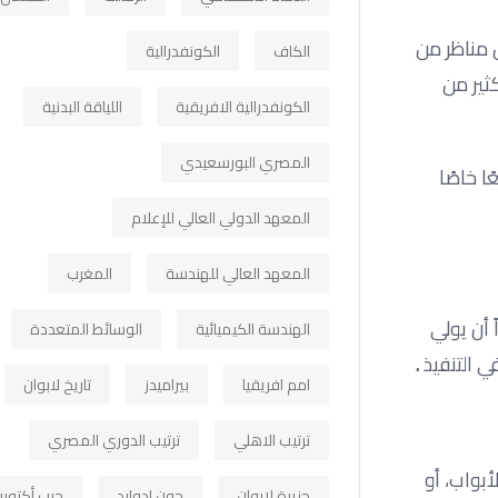
ل مناظر من
الكاف
الكونفدرالية
ثير من
الكونفدرالية الافريقية
اللياقة البدنية
المصري البورسعيدي
ا خاصًا
المعهد الدولي العالي للإعلام
المعهد العالي للهندسة
المغرب
 أن يولي
الهندسة الكيميائية
الوسائط المتعددة
في التنفيذ
.
امم افريقيا
بيراميدز
تاريخ لابوان
ترتيب الاهلي
ترتيب الدوري المصري
بواب، أو
جزيرة لابوان
جون ادوارد
حرب أكتوبر