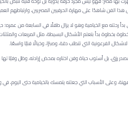
شتهرت بها مصر؛ فهو ليس مجرد حرفة يدوية بل لوحة فنية تنبض بالح
 هذا الفن شاهدًا على مهارة الحرفيين المصريين، وارتباطهم العمي
 بدأ رحلته مع الخيامية وهو لا يزال طفلًا في السابعة من عمره؛ ح
ة بخطوة بدأ بتعلم الأشكال البسيطة، مثل المربعات والمثلثات،
كال الفرعونية التي تتطلب دقة، وصبرًا، وخيالًا فنيًا واسعًا.
صدر رزق، بل أسلوب حياة وفن اختاره بمحض إرادته، وظل وفيًا لها ر
هنة، وعلى الأسباب التي جعلته يتمسك بالخيامية حتى اليوم، في 