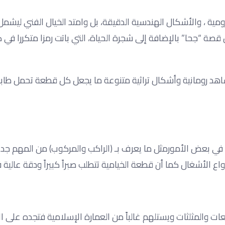
رومية ، والأشكال الهندسية الدقيقة، بل وامتد الخيال الفني ليشم
ة “جحا” بالإضافة إلى شجرة الحياة، التي باتت رمزا متكررا في ك
اهد رومانية وأشكال تراثية متنوعة ما يجعل كل قطعة تحمل طابعً
 في بعض الأمورمثل ما يعرف بـ (الراكب والمركوب) من المهم جداً
واع الأشغال كما أن قطعة الخيامية تتطلب صبراً كبيراً ودقة عالية 
 والمثلثات ويستلهم غالباً من العمارة الإسلامية فتجده على الأ