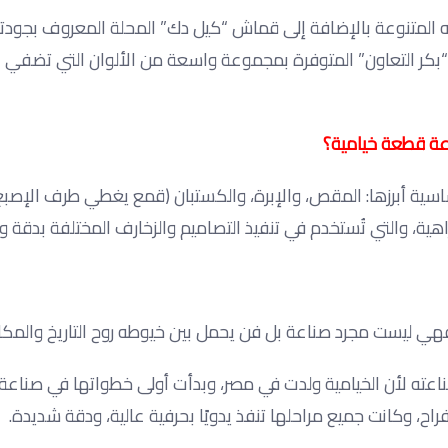
المتنوعة بالإضافة إلى قماش “كيل دك” المحلة المعروف بجودته 
خياطة إلى جانب “بكر التعاون” المتوفرة بمجموعة واسعة من الألوان التي تضفي
اعة قطعة خيامية؟
سية أبرزها: المقص، والإبرة، والكستبان (قمع يغطي طرف الإصبع)
هية، والتي تُستخدم في تنفيذ التصاميم والزخارف المختلفة بدقة و
فهي ليست مجرد صناعة بل فن يحمل بين خيوطه روح التاريخ والمكا
ناعته لأن الخيامية ولدت في مصر، وبدأت أولى خطواتها في صناع
ح، وكانت جميع مراحلها تنفذ يدويًا بحرفية عالية، ودقة شديدة.