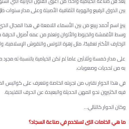
يُعد فن صناعة الخيامية واحدًا من أعرق الفنون التراثية التي ا
بين الذوق الرفيع والهوية الثقافية الأصيلة وعلى مدار سنوات ظل
يبرز اسم أحمد ربيع من بين الأسماء اللامعة في هذا المجال الذي
وسط الأقمشة والخيوط والألوان وتعلم من عمه أصول الحرفة خطو
الزخارف الأكثر تعقيدًا، مثل زهرة اللوتس والنقوش الإسلامية، والاش
على مدار خمسة وثلاثين عاما لم تكن الخيامية بالنسبة له مجرد م
به من تحديات وصعوبات.
في هذا الحوار نقترب من تجربته الخاصة ونتعرف على كواليس الم
فيه الكثيرون نحو المهن الحديثة والبعيدة عن الحرف التقليدية.
وكان الحوار كالتالي…
ما هي الخامات التى تستخدم في صناعة السجاد؟