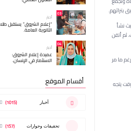
ياة وتجمع
ق بتراثهم.
03
أخبار
“إعلام الشروق” يستقبل طلا
يث نشأ
الثانوية العامة.
 ثم أتقن
04
أخبار
عميدة إعلام الشروق:
غم ما مر
الاستثمار في الإنسان.
أقسام الموقع
وقت يتجه
(1015)
أخبار
(157)
تحقيقات وحوارات