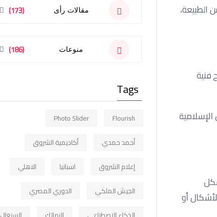
ن الطبيعة،
(173)
مقالات رأى
(186)
منوعات
 فنية
Tags
 الإسلامية
Photo Slider
Flourish
أحمد حمدي
أكاديمية الشروق
إعلام الشروق
اسبانيا
الاهلي
شكل
الجيش الملكي
الدوري المصري
لأشكال أو
الذكاء الاصطناعي
الزمالك
السنغال