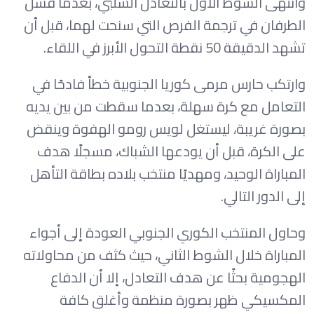
وانتهى الشوط الأول بالتعادل السلبي، بعدما فشل
الطرفان في ترجمة الفرص التي سنحت لهما، قبل أن
تشهد الدقيقة 50 نقطة التحول الأبرز في اللقاء.
وارتكب حارس مرمى كوريا الجنوبية خطأ فادحًا في
التعامل مع كرة سهلة، بعدما سقطت من بين يديه
بصورة غريبة، ليستغل لويس رومو الهفوة وينقض
على الكرة، قبل أن يودعها الشباك، مسجلًا هدف
المباراة الوحيد، ومهديًا منتخب بلاده بطاقة التأهل
إلى الدور التالي.
وحاول المنتخب الكوري الجنوبي العودة إلى أجواء
المباراة خلال الشوط الثاني، حيث كثف من محاولاته
الهجومية بحثًا عن هدف التعادل، إلا أن الدفاع
المكسيكي ظهر بصورة منظمة وأغلق كافة