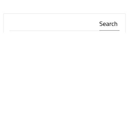
Search
Stay Connected
Facebook
Follow
Youtube
Subscribe
أخر الأخبار