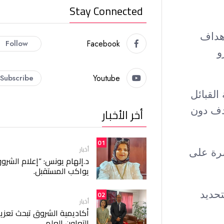
Stay Connected
أهداف
Follow
Facebook
و
Subscribe
Youtube
قاط، بينما رفع شبيبة القبائل
بهدف دون
أخر الأخبار
01
أخبار
شرة على
د.إلهام يونس: “إعلام الشرو
يواكب المستقبل.
تحديد
02
أخبار
أكاديمية الشروق تبحث تعزيز
التعاون العلمي.