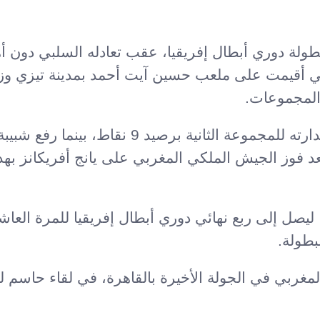
 بطولة دوري أبطال إفريقيا، عقب تعادله السلبي دون 
التي أقيمت على ملعب حسين آيت أحمد بمدينة تيزي وز
المجموعات.
وعاد الأهلي بتعادل ثمين من خارج ملعبه، ليواصل صدارته للمجموعة الثانية برصيد 9 ن
 وذلك بعد فوز الجيش الملكي المغربي على يانج أفريكانز 
، ليصل إلى ربع نهائي دوري أبطال إفريقيا للمرة العا
بطولة.
مغربي في الجولة الأخيرة بالقاهرة، في لقاء حاسم ل