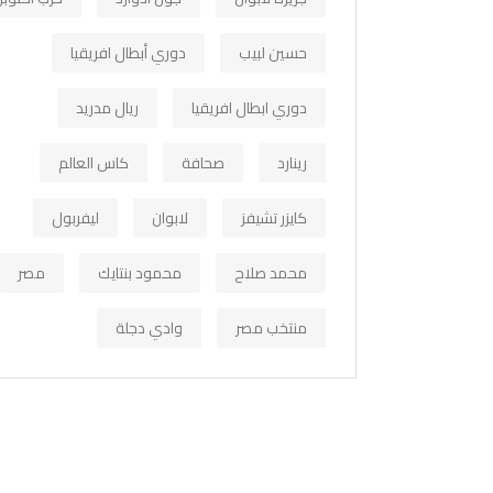
حسين لبيب
دوري أبطال افريقيا
دوري ابطال افريقيا
ريال مدريد
رينارد
صحافة
كاس العالم
كايزر تشيفز
لابوان
ليفربول
محمد صلاح
محمود بنتايك
مصر
منتخب مصر
وادي دجلة