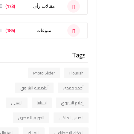
(173)
مقالات رأى
(186)
منوعات
Tags
Photo Slider
Flourish
أحمد حمدي
أكاديمية الشروق
إعلام الشروق
اسبانيا
الاهلي
الجيش الملكي
الدوري المصري
الذكاء الاصطناعي
الزمالك
السنغال