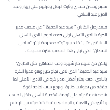
سليم وحسن حمدي وثابت البطل وقبلهم علي زيوار وعبد
العزيز عبد الشافي .
فبعد رحيل الكابتن ” سيد عبد الحفيظ ” عن منصب مدير
الكرة بالنادي الأهلي تولى بعده نجوم النادي الأهلي
السابقين مثل ” خالد بيبو “و”محمد رمضان”و “سامي
قمصان” الذي تولى هذا المنصب لفترة محدودة .
ولكن من منهم حاز شهرة وحب الجماهير مثل الكابتن”
سيد عبد الحفيظ” الذي لاقى نجاح كبير وهو مديراً للكرة
بالنادي . حيث يعتبر أفضل مدير كرة في النادي الأهلي لما
حققه من بطولات كثيرة . ويرجع سبب نجاحه لقوة
شخصيته و قدرته على ترجمة شخصية الأهلي داخل الملعب
و تأثيره في اللعيبة و الجماهير و قوة شخصيته في الإعلام