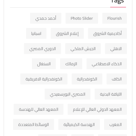
Tags
Flourish
Photo Slider
أحمد حمدي
أكاديمية الشروق
إعلام الشروق
اسبانيا
الاهلي
الجيش الملكي
الدوري المصري
الذكاء الاصطناعي
الزمالك
السنغال
الكاف
الكونفدرالية
الكونفدرالية الافريقية
اللياقة البدنية
المصري البورسعيدي
المعهد الدولي العالي للإعلام
المعهد العالي للهندسة
المغرب
الهندسة الكيميائية
الوسائط المتعددة