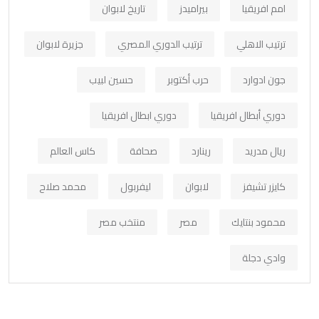
امم افريقيا
بيراميدز
تاريخ لابوان
ترتيب الاهلي
ترتيب الدوري المصري
جزيرة لابوان
جون ادوارد
حرب أكتوبر
حسين لبيب
دوري أبطال افريقيا
دوري ابطال افريقيا
ريال مدريد
رينارد
صحافة
كاس العالم
كايزر تشيفز
لابوان
ليفربول
محمد صلاح
محمود بنتايك
مصر
منتخب مصر
وادي دجلة