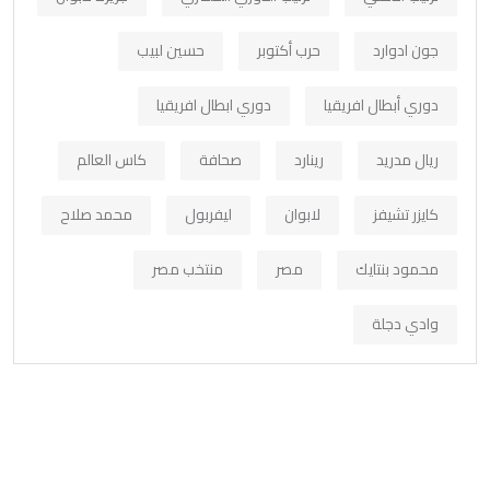
جون ادوارد
حرب أكتوبر
حسين لبيب
دوري أبطال افريقيا
دوري ابطال افريقيا
ريال مدريد
رينارد
صحافة
كاس العالم
كايزر تشيفز
لابوان
ليفربول
محمد صلاح
محمود بنتايك
مصر
منتخب مصر
وادي دجلة