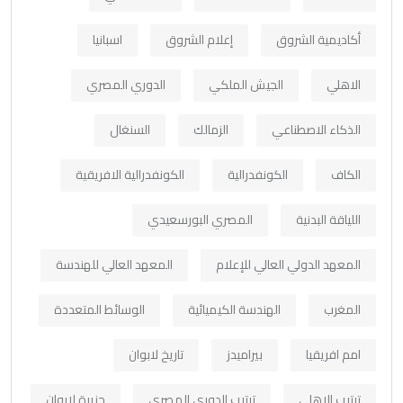
أكاديمية الشروق
إعلام الشروق
اسبانيا
الاهلي
الجيش الملكي
الدوري المصري
الذكاء الاصطناعي
الزمالك
السنغال
الكاف
الكونفدرالية
الكونفدرالية الافريقية
اللياقة البدنية
المصري البورسعيدي
المعهد الدولي العالي للإعلام
المعهد العالي للهندسة
المغرب
الهندسة الكيميائية
الوسائط المتعددة
امم افريقيا
بيراميدز
تاريخ لابوان
ترتيب الاهلي
ترتيب الدوري المصري
جزيرة لابوان