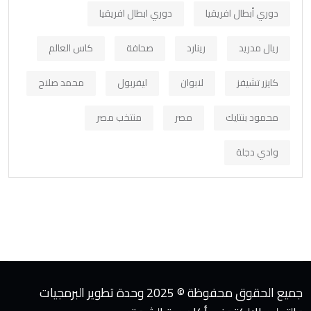
دوري أبطال افريقيا
دوري ابطال افريقيا
ريال مدريد
رينارد
صحافة
كاس العالم
كايزر تشيفز
لابوان
ليفربول
محمد صلاح
محمود بنتايك
مصر
منتخب مصر
وادي دجلة
جميع الحقوق محفوظة © 2025 وحدة تطوير البرمجيات