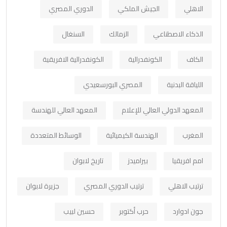
الاهلي
الجيش الملكي
الدوري المصري
الذكاء الاصطناعي
الزمالك
السنغال
الكاف
الكونفدرالية
الكونفدرالية الافريقية
اللياقة البدنية
المصري البورسعيدي
المعهد الدولي العالي للإعلام
المعهد العالي للهندسة
المغرب
الهندسة الكيميائية
الوسائط المتعددة
امم افريقيا
بيراميدز
تاريخ لابوان
ترتيب الاهلي
ترتيب الدوري المصري
جزيرة لابوان
جون ادوارد
حرب أكتوبر
حسين لبيب