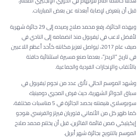
هدفًا حاسمًا أمام فولهام في الدوري الإنجليزي الممتاز،
قبل أن يتعرض لإصابة أبعدته عن بعض المباريات.
وبهذه الجائزة، رفع محمد صلاح رصيده إلى 29 جائزة شهرية
لأفضل لاعب في ليفربول منذ انضمامه إلى النادي في
صيف عام 2017، ليواصل تعزيز مكانته كأحد أعظم اللاعبين
في تاريخ “الريدز”، بعدما صنع مسيرة استثنائية حافلة
بالألقاب والإنجازات الفردية والجماعية.
وشهد الموسم الحالي تألق عدد من نجوم ليفربول في
سباق الجوائز الشهرية، حيث فرض المجري دومينيك
سوبوسلاي هيمنته بحصد الجائزة في 5 مناسبات مختلفة،
كما ظهر كل من الألماني فلوريان فيرتز والفرنسي هوجو
إيكيتيكي ضمن قائمة الفائزين، قبل أن يختتم محمد صلاح
الموسم بالتتويج بجائزة شهر أبريل.