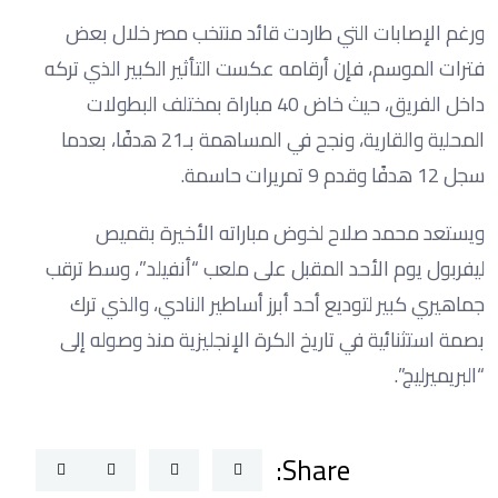
ورغم الإصابات التي طاردت قائد منتخب مصر خلال بعض
فترات الموسم، فإن أرقامه عكست التأثير الكبير الذي تركه
داخل الفريق، حيث خاض 40 مباراة بمختلف البطولات
المحلية والقارية، ونجح في المساهمة بـ21 هدفًا، بعدما
سجل 12 هدفًا وقدم 9 تمريرات حاسمة.
ويستعد محمد صلاح لخوض مباراته الأخيرة بقميص
ليفربول يوم الأحد المقبل على ملعب “أنفيلد”، وسط ترقب
جماهيري كبير لتوديع أحد أبرز أساطير النادي، والذي ترك
بصمة استثنائية في تاريخ الكرة الإنجليزية منذ وصوله إلى
“البريميرليج”.
Share: