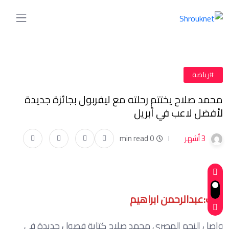
#رياضة
محمد صلاح يختتم رحلته مع ليفربول بجائزة جديدة
لأفضل لاعب في أبريل
3 أشهر
0 min read
كتب:عبدالرحمن ابراهيم
واصل النجم المصري محمد صلاح كتابة فصول جديدة في