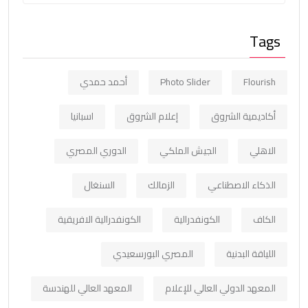
Tags
Flourish
Photo Slider
أحمد حمدي
أكاديمية الشروق
إعلام الشروق
اسبانيا
الاهلي
الجيش الملكي
الدوري المصري
الذكاء الاصطناعي
الزمالك
السنغال
الكاف
الكونفدرالية
الكونفدرالية الافريقية
اللياقة البدنية
المصري البورسعيدي
المعهد الدولي العالي للإعلام
المعهد العالي للهندسة