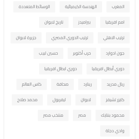
المغرب
الهندسة الكيميائية
الوسائط المتعددة
امم افريقيا
بيراميدز
تاريخ لابوان
ترتيب الاهلي
ترتيب الدوري المصري
جزيرة لابوان
جون ادوارد
حرب أكتوبر
حسين لبيب
دوري أبطال افريقيا
دوري ابطال افريقيا
ريال مدريد
رينارد
صحافة
كاس العالم
كايزر تشيفز
لابوان
ليفربول
محمد صلاح
محمود بنتايك
مصر
منتخب مصر
وادي دجلة