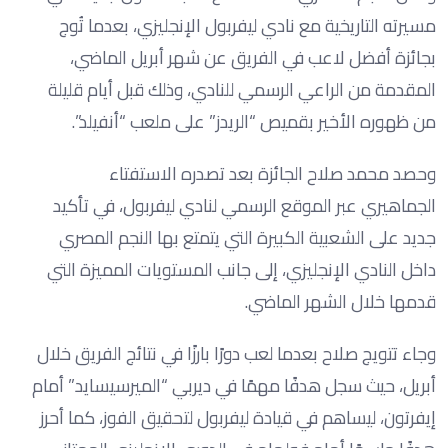
مسيرته التاريخية مع نادي ليفربول الإنجليزي، بعدما تُوج
بجائزة أفضل لاعب في الفريق عن شهر أبريل الماضي،
المقدمة من الراعي الرسمي للنادي، وذلك قبل أيام قليلة
من ظهوره الأخير بقميص “الريدز” على ملعب “أنفيلد”.
وحصد محمد صلاح الجائزة بعد تصدره الاستفتاء
الجماهيري عبر الموقع الرسمي لنادي ليفربول، في تأكيد
جديد على الشعبية الكبيرة التي يتمتع بها النجم المصري
داخل النادي الإنجليزي، إلى جانب المستويات المميزة التي
قدمها خلال الشهر الماضي.
وجاء تتويج صلاح بعدما لعب دورًا بارزًا في نتائج الفريق خلال
أبريل، حيث سجل هدفًا مهمًا في ديربي “الميرسيسايد” أمام
إيفرتون، ليساهم في قيادة ليفربول لتحقيق الفوز، كما أحرز