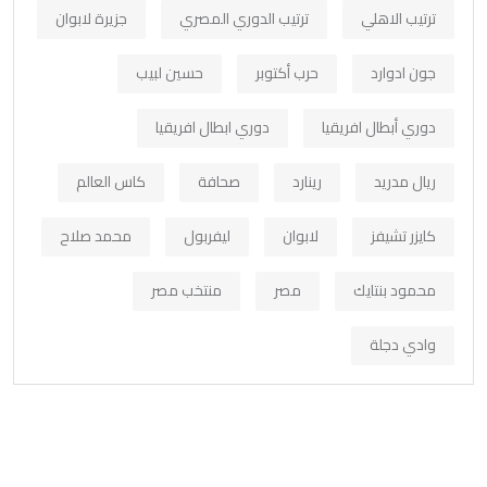
ترتيب الاهلي
ترتيب الدوري المصري
جزيرة لابوان
جون ادوارد
حرب أكتوبر
حسين لبيب
دوري أبطال افريقيا
دوري ابطال افريقيا
ريال مدريد
رينارد
صحافة
كاس العالم
كايزر تشيفز
لابوان
ليفربول
محمد صلاح
محمود بنتايك
مصر
منتخب مصر
وادي دجلة