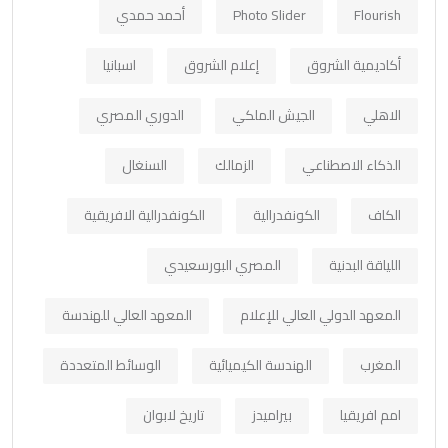
Flourish
Photo Slider
أحمد حمدي
أكاديمية الشروق
إعلام الشروق
اسبانيا
الاهلي
الجيش الملكي
الدوري المصري
الذكاء الاصطناعي
الزمالك
السنغال
الكاف
الكونفدرالية
الكونفدرالية الافريقية
اللياقة البدنية
المصري البورسعيدي
المعهد الدولي العالي للإعلام
المعهد العالي للهندسة
المغرب
الهندسة الكيميائية
الوسائط المتعددة
امم افريقيا
بيراميدز
تاريخ لابوان