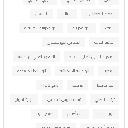
الذكاء الاصطناعي
الزمالك
السنغال
الكاف
الكونفدرالية
الكونفدرالية الافريقية
اللياقة البدنية
المصري البورسعيدي
المعهد الدولي العالي للإعلام
المعهد العالي للهندسة
المغرب
الهندسة الكيميائية
الوسائط المتعددة
امم افريقيا
بيراميدز
تاريخ لابوان
ترتيب الاهلي
ترتيب الدوري المصري
جزيرة لابوان
جون ادوارد
حرب أكتوبر
حسين لبيب
دوري أبطال افريقيا
دوري ابطال افريقيا