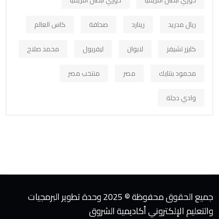
ريال مدريد
رينارد
صحافة
كاس العالم
كايزر تشيفز
لابوان
ليفربول
محمد صلاح
محمود بنتايك
مصر
منتخب مصر
وادي دجلة
جميع الحقوق محفوظة © 2025 وحدة تطوير البرمجيات
والتعليم الإلكتروني أكاديمية الشروق