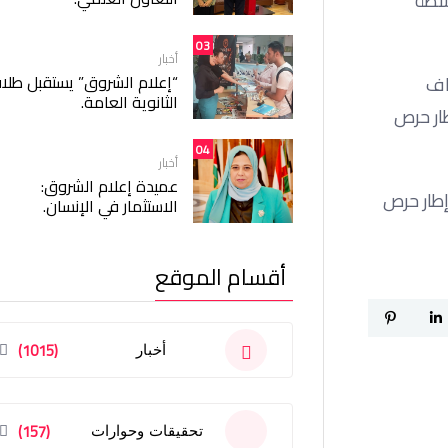
نشطة
03
أخبار
“إعلام الشروق” يستقبل طلا
اف
الثانوية العامة.
طار حرص
04
أخبار
عميدة إعلام الشروق:
إطار حرص
الاستثمار في الإنسان.
أقسام الموقع
(1015)
أخبار
(157)
تحقيقات وحوارات