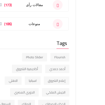
(173)
مقالات رأى
(186)
منوعات
Tags
Photo Slider
Flourish
أحمد حمدي
أكاديمية الشروق
إعلام الشروق
اسبانيا
الاهلي
الجيش الملكي
الدوري المصري
الذكاء الاصطناعي
الزمالك
السنغال