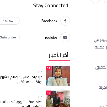
Stay Connected
Follow
Facebook
Subscribe
Youtube
رجهم في
 عملية
أخر الأخبار
 تحقيق
01
أخبار
د.إلهام يونس: “إعلام الشرو
يواكب المستقبل.
جربة
02
أخبار
أكاديمية الشروق تبحث تعزيز
التعاون العلمي.