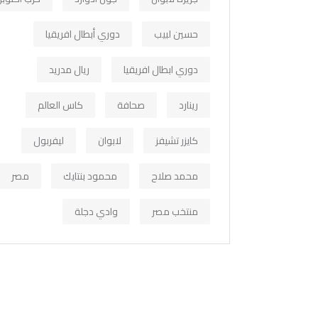
حسين لبيب
دوري أبطال افريقيا
دوري ابطال افريقيا
ريال مدريد
رينارد
صحافة
كاس العالم
كايزر تشيفز
لابوان
ليفربول
محمد صلاح
محمود بنتايك
مصر
منتخب مصر
وادي دجلة