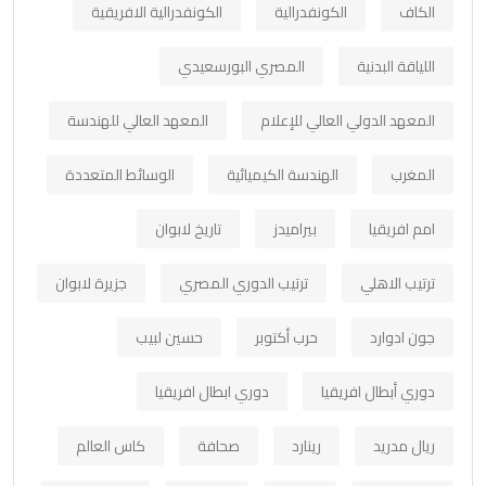
الكاف
الكونفدرالية
الكونفدرالية الافريقية
اللياقة البدنية
المصري البورسعيدي
المعهد الدولي العالي للإعلام
المعهد العالي للهندسة
المغرب
الهندسة الكيميائية
الوسائط المتعددة
امم افريقيا
بيراميدز
تاريخ لابوان
ترتيب الاهلي
ترتيب الدوري المصري
جزيرة لابوان
جون ادوارد
حرب أكتوبر
حسين لبيب
دوري أبطال افريقيا
دوري ابطال افريقيا
ريال مدريد
رينارد
صحافة
كاس العالم