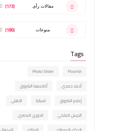
(173)
مقالات رأى
(186)
منوعات
Tags
Photo Slider
Flourish
أحمد حمدي
أكاديمية الشروق
إعلام الشروق
اسبانيا
الاهلي
الجيش الملكي
الدوري المصري
الذكاء الاصطناعي
الزمالك
السنغال