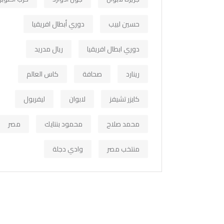
حسين لبيب
دوري أبطال افريقيا
دوري ابطال افريقيا
ريال مدريد
رينارد
صحافة
كاس العالم
كايزر تشيفز
لابوان
ليفربول
محمد صلاح
محمود بنتايك
مصر
منتخب مصر
وادي دجلة