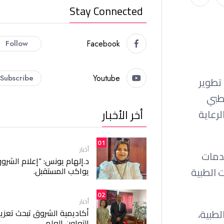
Stay Connected
Follow
Facebook
Subscribe
Youtube
تطوير
يق طبي
أخر الأخبار
رعاية
01
أخبار
دمات
د.إلهام يونس: “إعلام الشرو
 الطبية
يواكب المستقبل.
02
أخبار
الطبية،
أكاديمية الشروق تبحث تعزيز
التعاون العلمي.