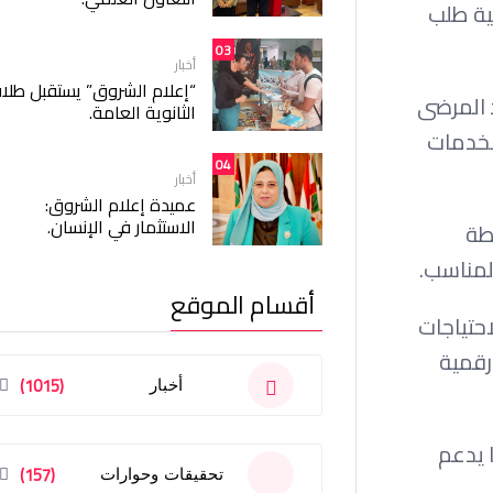
نية طلب
03
أخبار
“إعلام الشروق” يستقبل طلا
 المرضى
الثانوية العامة.
لخدمات
04
أخبار
عميدة إعلام الشروق:
الاستثمار في الإنسان.
يطة
لمناسب.
أقسام الموقع
حتياجات
رقمية
(1015)
أخبار
 بما يدعم
(157)
تحقيقات وحوارات