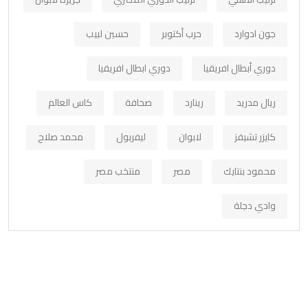
جون ادوارد
حرب أكتوبر
حسين لبيب
دوري أبطال افريقيا
دوري ابطال افريقيا
ريال مدريد
رينارد
صحافة
كاس العالم
كايزر تشيفز
لابوان
ليفربول
محمد صلاح
محمود بنتايك
مصر
منتخب مصر
وادي دجلة