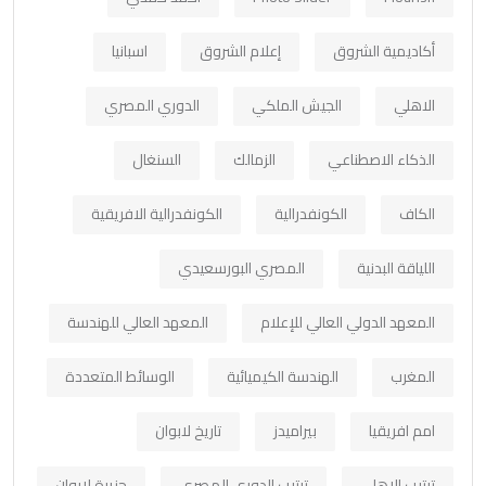
أكاديمية الشروق
إعلام الشروق
اسبانيا
الاهلي
الجيش الملكي
الدوري المصري
الذكاء الاصطناعي
الزمالك
السنغال
الكاف
الكونفدرالية
الكونفدرالية الافريقية
اللياقة البدنية
المصري البورسعيدي
المعهد الدولي العالي للإعلام
المعهد العالي للهندسة
المغرب
الهندسة الكيميائية
الوسائط المتعددة
امم افريقيا
بيراميدز
تاريخ لابوان
ترتيب الاهلي
ترتيب الدوري المصري
جزيرة لابوان