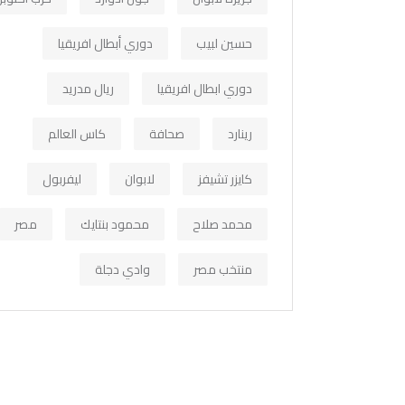
حسين لبيب
دوري أبطال افريقيا
دوري ابطال افريقيا
ريال مدريد
رينارد
صحافة
كاس العالم
كايزر تشيفز
لابوان
ليفربول
محمد صلاح
محمود بنتايك
مصر
منتخب مصر
وادي دجلة