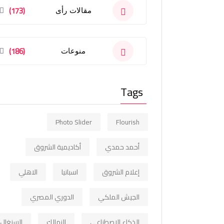
(173)
مقالات رأى
(186)
منوعات
Tags
Photo Slider
Flourish
أحمد حمدي
أكاديمية الشروق
إعلام الشروق
اسبانيا
الاهلي
الجيش الملكي
الدوري المصري
الذكاء الاصطناعي
الزمالك
السنغال