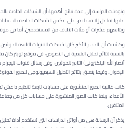
وتوصلت الدراسة إلى عدة نتائج، أهمها: أن الشبكات الخاصة بالح
عليها تفاعل إلا فيما ندر، على عكس الشبكات الخاصة بالحسابات ا
ويتابعهم عشرات أو مئات الآلاف من المستخدمين. أما فى موقع 
وكشفت أن الحجم الأكبر كان لشبكات القنوات التابعة للحوثيين،
بالنسبة لنتائج تحليل السُمية فى النصوص، فى موقع تويتر كان
أنصار الله الإلكترونى) التابع للحوثيين، وفى رسائل قنوات تليجرا
الإخوان، وفيما يتعلق بنتائج التحليل السيميولوجى للصور الفوتوغر
كانت غالبية الصور المنشورة على حسابات تابعة لتنظيم داعش تح
الأعداء، بينما كانت الصور المنشورة على حسابات كل من جماع
المتلقين.
يذكر أن الرسالة هى من أوائل الدراسات التى تستخدم أداة تحليل