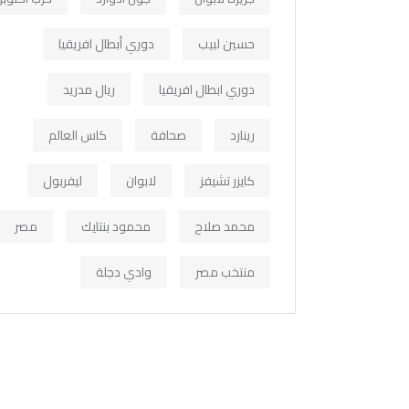
حسين لبيب
دوري أبطال افريقيا
دوري ابطال افريقيا
ريال مدريد
رينارد
صحافة
كاس العالم
كايزر تشيفز
لابوان
ليفربول
محمد صلاح
محمود بنتايك
مصر
منتخب مصر
وادي دجلة