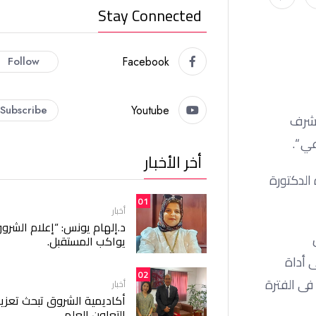
Stay Connected
Follow
Facebook
Subscribe
Youtube
لشرف
ي “.
أخر الأخبار
الدكتورة
01
أخبار
د.إلهام يونس: “إعلام الشرو
يواكب المستقبل.
 النصوص Toxicity Analysis، بالإضافة إلى أداة
02
فى الفترة
أخبار
أكاديمية الشروق تبحث تعزيز
التعاون العلمي.