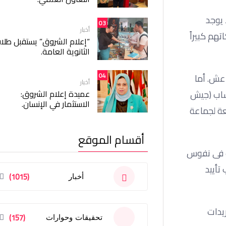
 يوجد
03
أخبار
هم كبيراً
“إعلام الشروق” يستقبل طلا
الثانوية العامة.
04
اعش. أما
أخبار
عميدة إعلام الشروق:
حساب (جيش
الاستثمار في الإنسان.
بعة لجماعة
أقسام الموقع
عب فى نفوس
تأييد
(1015)
أخبار
يدات
(157)
تحقيقات وحوارات