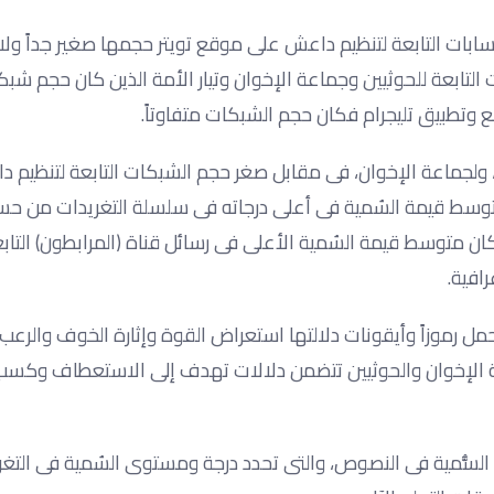
سابات التابعة لتنظيم داعش على موقع تويتر حجمها صغير جداً ولا
لتابعة للحوثيين وجماعة الإخوان وتيار الأمة الذين كان حجم شبكات
وتطبيق تليجرام فكان حجم الشبكات متفاوتاً.
 ولجماعة الإخوان، فى مقابل صغر حجم الشبكات التابعة لتنظيم د
 متوسط قيمة السُمية فى أعلى درجاته فى سلسلة التغريدات من 
م كان متوسط قيمة السُمية الأعلى فى رسائل قناة (المرابطون) التا
افية.
مل رموزاً وأيقونات دلالتها استعراض القوة وإثارة الخوف والر
ة الإخوان والحوثيين تتضمن دلالات تهدف إلى الاستعطاف وكسب 
 السُّمية فى النصوص، والتى تحدد درجة ومستوى السُمية فى التغر