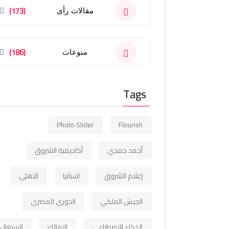
(173)
مقالات رأى
(186)
منوعات
Tags
Photo Slider
Flourish
أحمد حمدي
أكاديمية الشروق
إعلام الشروق
اسبانيا
الاهلي
الجيش الملكي
الدوري المصري
الذكاء الاصطناعي
الزمالك
السنغال