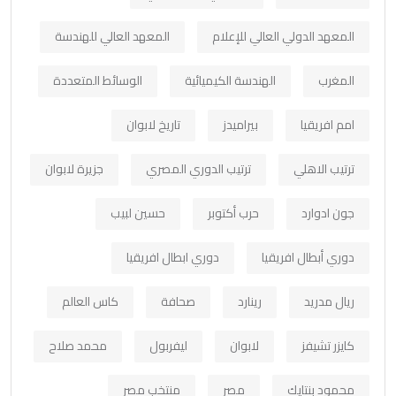
المعهد الدولي العالي للإعلام
المعهد العالي للهندسة
المغرب
الهندسة الكيميائية
الوسائط المتعددة
امم افريقيا
بيراميدز
تاريخ لابوان
ترتيب الاهلي
ترتيب الدوري المصري
جزيرة لابوان
جون ادوارد
حرب أكتوبر
حسين لبيب
دوري أبطال افريقيا
دوري ابطال افريقيا
ريال مدريد
رينارد
صحافة
كاس العالم
كايزر تشيفز
لابوان
ليفربول
محمد صلاح
محمود بنتايك
مصر
منتخب مصر