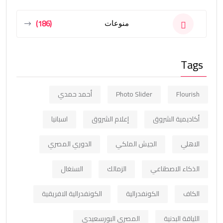
(186)
منوعات
Tags
Flourish
Photo Slider
أحمد حمدي
أكاديمية الشروق
إعلام الشروق
اسبانيا
الاهلي
الجيش الملكي
الدوري المصري
الذكاء الاصطناعي
الزمالك
السنغال
الكاف
الكونفدرالية
الكونفدرالية الافريقية
اللياقة البدنية
المصري البورسعيدي