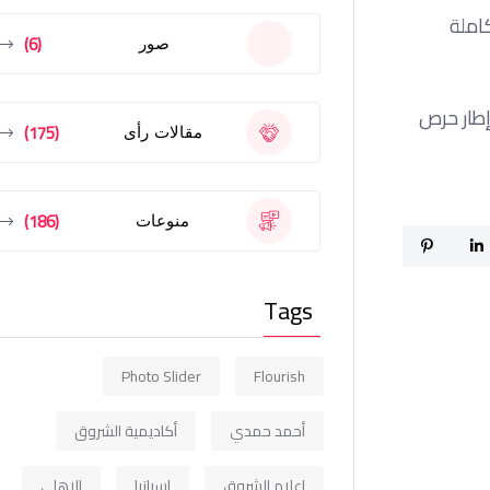
املة
(6)
صور
إطار حرص
(175)
مقالات رأى
(186)
منوعات
Tags
Photo Slider
Flourish
أحمد حمدي
أكاديمية الشروق
إعلام الشروق
اسبانيا
الاهلي