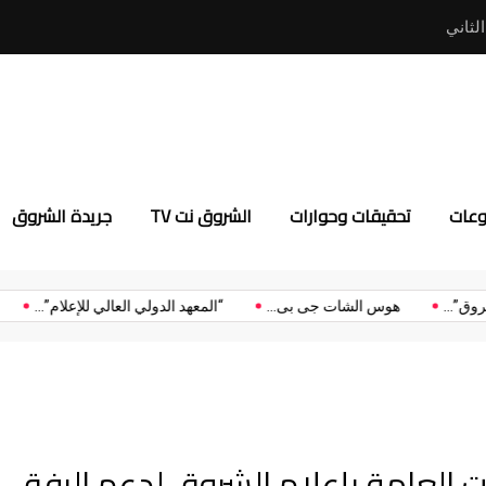
 الثاني
المعهد العالي للهندسة بأكاديم
وعات
تحقيقات وحوارات
الشروق نت TV
جريدة الشروق
“إعلام الشروق”...
هوس الشات جى بى...
“المعهد الدولي العالي للإعلام
 العامة بإعلام الشروق لدعم الرفق