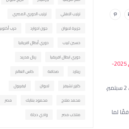
ترتيب الاهلي
ترتيب الدوري المصري
جزيرة لابوان
جون ادوارد
حرب أكتوبر
حسين لبيب
دوري أبطال افريقيا
دوري ابطال افريقيا
ريال مدريد
جدول امتحانات الدور الثاني لطلاب الفرقة الرابعة للعام الجامعي 2025-
رينارد
صحافة
كاس العالم
كايزر تشيفز
لابوان
ليفربول
وتنطلق امتحانات الدور الثاني يوم الثلاثاء 1 سبتمبر 2026، وتستمر على مدار أربعة أيام، حيث تُعقد أيضًا أيام الأربعاء 2 سبتمبر،
محمد صلاح
محمود بنتايك
مصر
حانات تبدأ في تمام الساعة 10 صباحًا، على أن تُعقد اللجان في مبنى “و” ومدرج 3، وفقًا لما
منتخب مصر
وادي دجلة