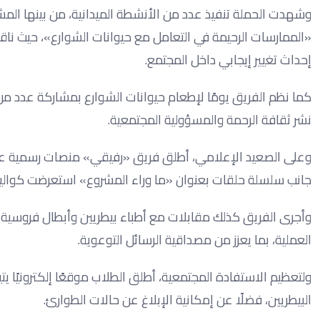
وشهدت الحملة تنفيذ عدد من الأنشطة الميدانية، من بينها المش
«الممارسات الرحيمة في التعامل مع حيوانات الشوارع»، حيث ناقش
إحداث تغيير إيجابي داخل المجتمع.
كما نظم الفريق يومًا لإطعام حيوانات الشوارع بمشاركة عدد 
نشر ثقافة الرحمة والمسؤولية المجتمعية.
وعلى الصعيد الإعلامي، أطلق فريق «رفيقي» منصات رسمية عبر م
جانب سلسلة حلقات بعنوان «ما وراء المشروع» استعرضت كواليس
وأجرى الفريق كذلك مقابلات مع أطباء بيطريين وأبطال فروسية 
العملية، بما يعزز من مصداقية الرسائل التوعوية.
ولتعظيم الاستفادة المجتمعية، أطلق الطلاب موقعًا إلكترونيًا ي
البيطريين، فضلًا عن إمكانية الإبلاغ عن حالات الطوارئ.