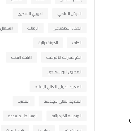
الجيش الملكي
الدوري المصري
الذكاء الاصطناعي
الزمالك
السنغال
الكاف
الكونفدرالية
الكونفدرالية الافريقية
اللياقة البدنية
المصري البورسعيدي
المعهد الدولي العالي للإعلام
المعهد العالي للهندسة
المغرب
الهندسة الكيميائية
الوسائط المتعددة
امم افريقيا
بيراميدز
تاريخ لابوان