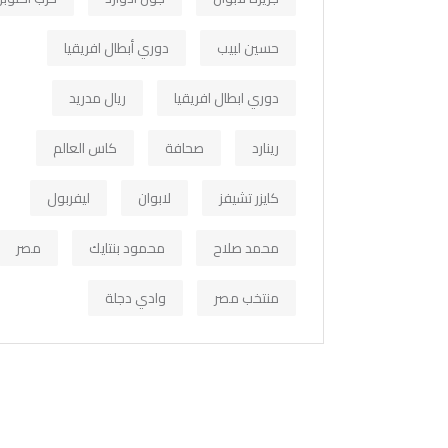
حسين لبيب
دوري أبطال افريقيا
دوري ابطال افريقيا
ريال مدريد
رينارد
صحافة
كاس العالم
كايزر تشيفز
لابوان
ليفربول
محمد صلاح
محمود بنتايك
مصر
منتخب مصر
وادي دجلة