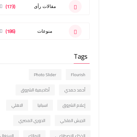
(173)
مقالات رأى
(186)
منوعات
Tags
Photo Slider
Flourish
أحمد حمدي
أكاديمية الشروق
إعلام الشروق
اسبانيا
الاهلي
الجيش الملكي
الدوري المصري
الذكاء الاصطناعي
الزمالك
السنغال