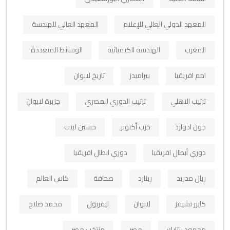
المعهد الدولي العالي للإعلام
المعهد العالي للهندسة
المغرب
الهندسة الكيميائية
الوسائط المتعددة
امم افريقيا
بيراميدز
تاريخ لابوان
ترتيب الاهلي
ترتيب الدوري المصري
جزيرة لابوان
جون ادوارد
حرب أكتوبر
حسين لبيب
دوري أبطال افريقيا
دوري ابطال افريقيا
ريال مدريد
رينارد
صحافة
كاس العالم
كايزر تشيفز
لابوان
ليفربول
محمد صلاح
محمود بنتايك
مصر
منتخب مصر