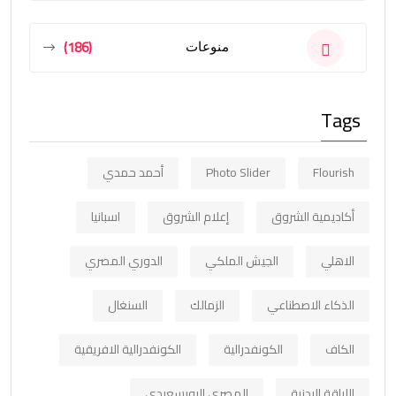
(186)
منوعات
Tags
Flourish
Photo Slider
أحمد حمدي
أكاديمية الشروق
إعلام الشروق
اسبانيا
الاهلي
الجيش الملكي
الدوري المصري
الذكاء الاصطناعي
الزمالك
السنغال
الكاف
الكونفدرالية
الكونفدرالية الافريقية
اللياقة البدنية
المصري البورسعيدي