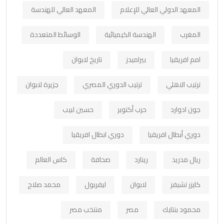
المعهد الدولي العالي للإعلام
المعهد العالي للهندسة
المغرب
الهندسة الكيميائية
الوسائط المتعددة
امم افريقيا
بيراميدز
تاريخ لابوان
ترتيب الاهلي
ترتيب الدوري المصري
جزيرة لابوان
جون ادوارد
حرب أكتوبر
حسين لبيب
دوري أبطال افريقيا
دوري ابطال افريقيا
ريال مدريد
رينارد
صحافة
كاس العالم
كايزر تشيفز
لابوان
ليفربول
محمد صلاح
محمود بنتايك
مصر
منتخب مصر