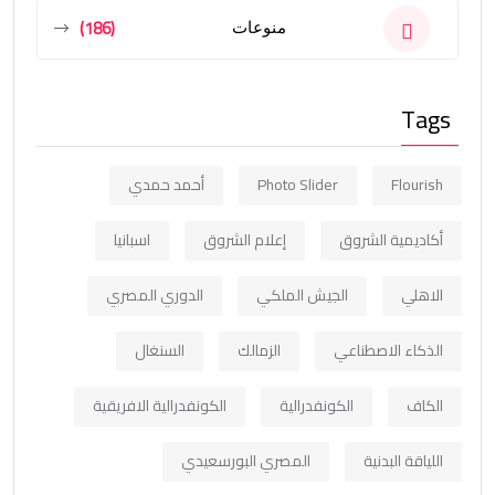
(186)
منوعات
Tags
Flourish
Photo Slider
أحمد حمدي
أكاديمية الشروق
إعلام الشروق
اسبانيا
الاهلي
الجيش الملكي
الدوري المصري
الذكاء الاصطناعي
الزمالك
السنغال
الكاف
الكونفدرالية
الكونفدرالية الافريقية
اللياقة البدنية
المصري البورسعيدي