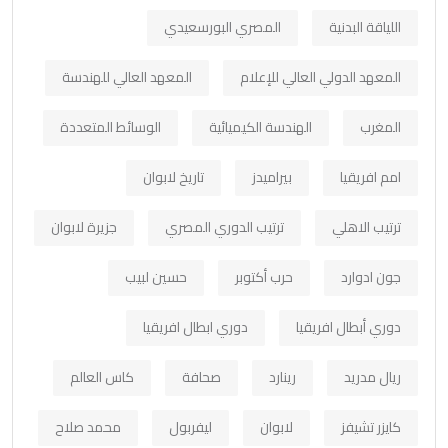
اللياقة البدنية
المصري البورسعيدي
المعهد الدولي العالي للإعلام
المعهد العالي للهندسة
المغرب
الهندسة الكيميائية
الوسائط المتعددة
امم افريقيا
بيراميدز
تاريخ لابوان
ترتيب الاهلي
ترتيب الدوري المصري
جزيرة لابوان
جون ادوارد
حرب أكتوبر
حسين لبيب
دوري أبطال افريقيا
دوري ابطال افريقيا
ريال مدريد
رينارد
صحافة
كاس العالم
كايزر تشيفز
لابوان
ليفربول
محمد صلاح