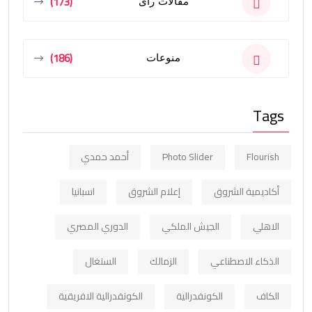
(173)
مقالات رأى
(186)
منوعات
Tags
Flourish
Photo Slider
أحمد حمدي
أكاديمية الشروق
إعلام الشروق
اسبانيا
الاهلي
الجيش الملكي
الدوري المصري
الذكاء الاصطناعي
الزمالك
السنغال
الكاف
الكونفدرالية
الكونفدرالية الافريقية