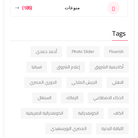
(186)
منوعات
Tags
Flourish
Photo Slider
أحمد حمدي
أكاديمية الشروق
إعلام الشروق
اسبانيا
الاهلي
الجيش الملكي
الدوري المصري
الذكاء الاصطناعي
الزمالك
السنغال
الكاف
الكونفدرالية
الكونفدرالية الافريقية
اللياقة البدنية
المصري البورسعيدي