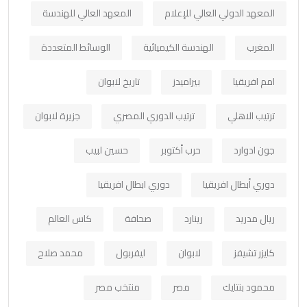
المعهد الدولي العالي للإعلام
المعهد العالي للهندسة
المغرب
الهندسة الكيميائية
الوسائط المتعددة
امم افريقيا
بيراميدز
تاريخ لابوان
ترتيب الاهلي
ترتيب الدوري المصري
جزيرة لابوان
جون ادوارد
حرب أكتوبر
حسين لبيب
دوري أبطال افريقيا
دوري ابطال افريقيا
ريال مدريد
رينارد
صحافة
كاس العالم
كايزر تشيفز
لابوان
ليفربول
محمد صلاح
محمود بنتايك
مصر
منتخب مصر