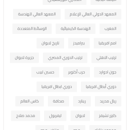
المعهد الدولي العالي للإعلام
المعهد العالي للهندسة
المغرب
الهندسة الكيميائية
الوسائط المتعددة
امم افريقيا
بيراميدز
تاريخ لابوان
ترتيب الاهلي
ترتيب الدوري المصري
جزيرة لابوان
جون ادوارد
حرب أكتوبر
حسين لبيب
دوري أبطال افريقيا
دوري ابطال افريقيا
ريال مدريد
رينارد
صحافة
كاس العالم
كايزر تشيفز
لابوان
ليفربول
محمد صلاح