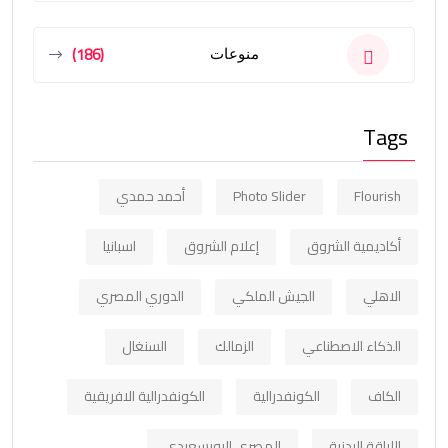
(186)
منوعات
Tags
Flourish
Photo Slider
أحمد حمدي
أكاديمية الشروق
إعلام الشروق
اسبانيا
الاهلي
الجيش الملكي
الدوري المصري
الذكاء الاصطناعي
الزمالك
السنغال
الكاف
الكونفدرالية
الكونفدرالية الافريقية
اللياقة البدنية
المصري البورسعيدي