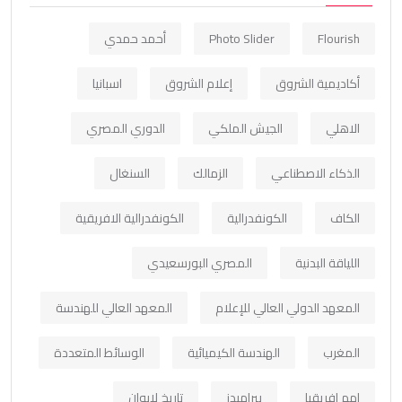
Flourish
Photo Slider
أحمد حمدي
أكاديمية الشروق
إعلام الشروق
اسبانيا
الاهلي
الجيش الملكي
الدوري المصري
الذكاء الاصطناعي
الزمالك
السنغال
الكاف
الكونفدرالية
الكونفدرالية الافريقية
اللياقة البدنية
المصري البورسعيدي
المعهد الدولي العالي للإعلام
المعهد العالي للهندسة
المغرب
الهندسة الكيميائية
الوسائط المتعددة
امم افريقيا
بيراميدز
تاريخ لابوان