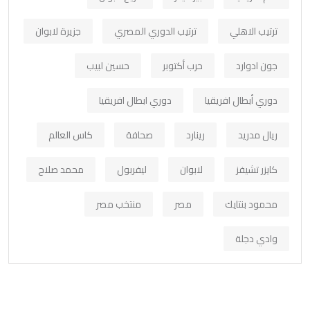
ترتيب الاهلي
ترتيب الدوري المصري
جزيرة لابوان
جون ادوارد
حرب أكتوبر
حسين لبيب
دوري أبطال افريقيا
دوري ابطال افريقيا
ريال مدريد
رينارد
صحافة
كاس العالم
كايزر تشيفز
لابوان
ليفربول
محمد صلاح
محمود بنتايك
مصر
منتخب مصر
وادي دجلة