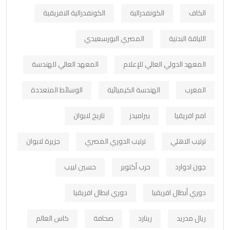
الكاف
الكونفدرالية
الكونفدرالية الافريقية
اللياقة البدنية
المصري البورسعيدي
المعهد الدولي العالي للإعلام
المعهد العالي للهندسة
المغرب
الهندسة الكيميائية
الوسائط المتعددة
امم افريقيا
بيراميدز
تاريخ لابوان
ترتيب الاهلي
ترتيب الدوري المصري
جزيرة لابوان
جون ادوارد
حرب أكتوبر
حسين لبيب
دوري أبطال افريقيا
دوري ابطال افريقيا
ريال مدريد
رينارد
صحافة
كاس العالم