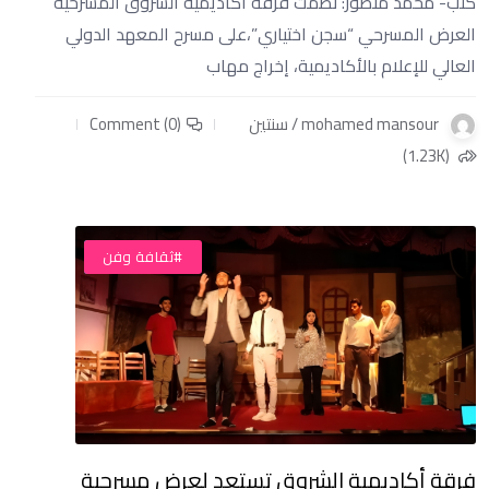
كتب- محمد منصور: نظمت فرقة أكاديمية الشروق المسرحية
العرض المسرحي “سجن اختياري”،على مسرح المعهد الدولي
العالي للإعلام بالأكاديمية، إخراج مهاب
mohamed mansour / سنتين
Comment (0)
(1.23K)
#أخبار
#ثقافة وفن
فرقة أكاديمية الشروق تستعد لعرض مسرحية