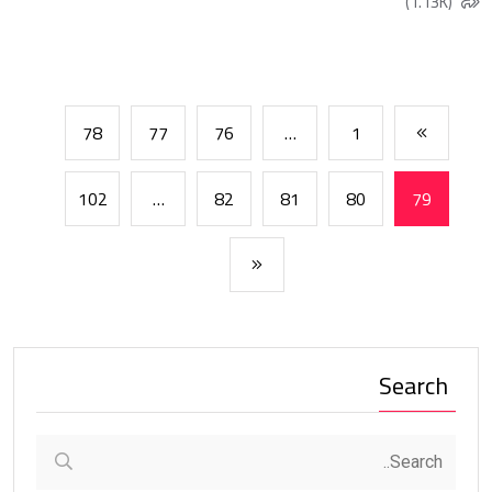
(1.13K)
78
77
76
…
1
102
…
82
81
80
79
Search