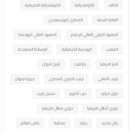
الكاف
الكونفدرالية
الكونفدرالية الافريقية
اللياقة البدنية
المصري البورسعيدي
المعهد الدولي العالي للإعلام
المعهد العالي للهندسة
المغرب
الهندسة الكيميائية
الوسائط المتعددة
امم افريقيا
بيراميدز
تاريخ لابوان
ترتيب الاهلي
ترتيب الدوري المصري
جزيرة لابوان
جون ادوارد
حرب أكتوبر
حسين لبيب
دوري أبطال افريقيا
دوري ابطال افريقيا
ريال مدريد
رينارد
صحافة
كاس العالم